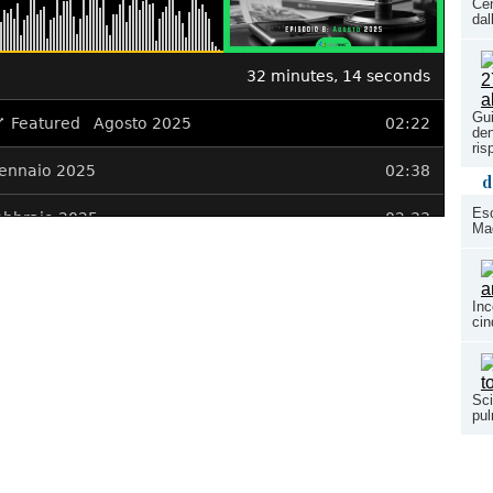
Cen
dal
Gui
den
ris
d
Esc
Mac
Inc
cin
Sci
pul