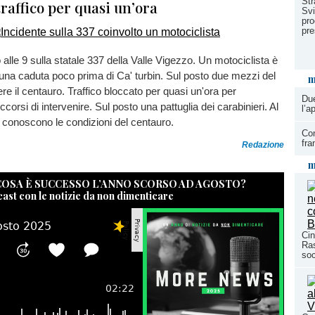
Str
traffico per quasi un’ora
Svi
pro
pre
 alle 9 sulla statale 337 della Valle Vigezzo. Un motociclista è
n una caduta poco prima di Ca' turbin. Sul posto due mezzi del
m
re il centauro. Traffico bloccato per quasi un'ora per
Due
corsi di intervenire. Sul posto una pattuglia dei carabinieri. Al
l’a
conoscono le condizioni del centauro.
Con
fra
Redazione
m
 COSA È SUCCESSO L’ANNO SCORSO AD AGOSTO?
cast con le notizie da non dimenticare
Cin
Ras
so