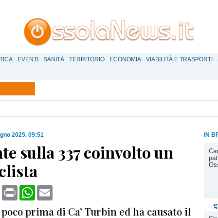
TICA
EVENTI
SANITÀ
TERRITORIO
ECONOMIA
VIABILITÀ E TRASPORTI
ugno 2025, 09:51
IN B
te sulla 337 coinvolto un
Car
pat
clista
Os
book
X
Print
WhatsApp
Email
g
poco prima di Ca’ Turbin ed ha causato il