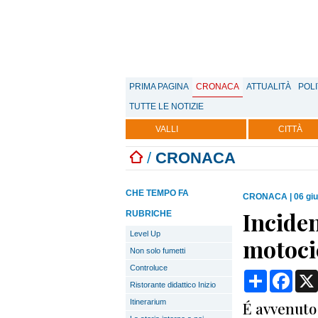
PRIMA PAGINA
CRONACA
ATTUALITÀ
POLI
TUTTE LE NOTIZIE
VALLI
CITTÀ
/
CRONACA
CHE TEMPO FA
CRONACA
|
06 gi
Inciden
RUBRICHE
Level Up
motoci
Non solo fumetti
Controluce
Condividi
Face
Ristorante didattico Inizio
Itinerarium
É avvenuto 