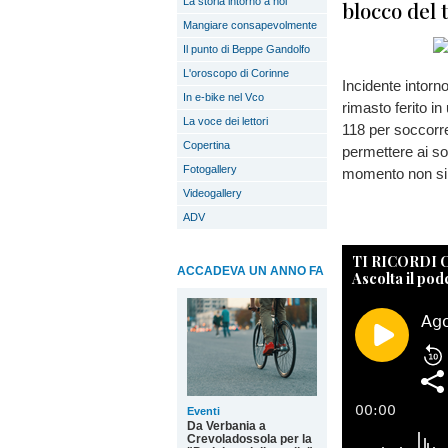
La storia intorno a noi
blocco del 
Mangiare consapevolmente
Il punto di Beppe Gandolfo
L'oroscopo di Corinne
Incidente intorno
In e-bike nel Vco
rimasto ferito i
La voce dei lettori
118 per soccorre
Copertina
permettere ai soc
Fotogallery
momento non si 
Videogallery
ADV
TI RICORDI
ACCADEVA UN ANNO FA
Ascolta il pod
Eventi
Da Verbania a
Crevoladossola per la