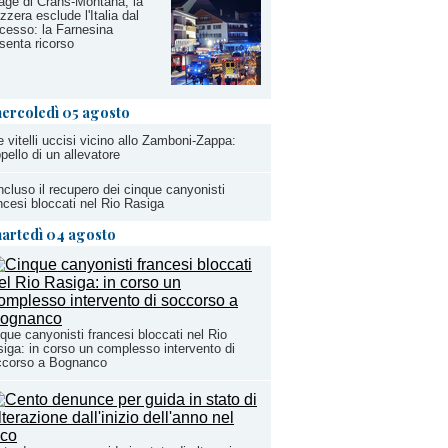
age di Crans-Montana, la
zzera esclude l'Italia dal
cesso: la Farnesina
senta ricorso
ercoledì 05 agosto
 vitelli uccisi vicino allo Zamboni-Zappa:
ppello di un allevatore
cluso il recupero dei cinque canyonisti
ncesi bloccati nel Rio Rasiga
artedì 04 agosto
que canyonisti francesi bloccati nel Rio
iga: in corso un complesso intervento di
ccorso a Bognanco