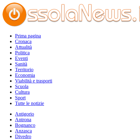
Prima pagina
Cronaca
Attualità
Politica
Eventi
Sanità
Territorio
Economia
Viabilità e trasporti
Scuola
Cultura
Sport
Tutte le notizie
Antigorio
Antrona
Bognanco
Anzasca
Divedro