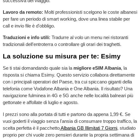
successiva del viaggio.
Lavoro da remoto:
Molti professionisti scelgono le coste albanesi
per fare un periodo di smart working, dove una linea stabile per
call e invio file è d'obbligo.
Traduzioni e info utili:
Tradurre al volo un menu nei ristoranti
tradizionali dell'entroterra o controllare gli orari dei traghetti.
La soluzione su misura per te: Esimy
Se ti stai domandando quale sia la
migliore eSIM Albania
, la
risposta si chiama Esimy. Questo servizio collabora direttamente
con i principali operatori del Paese, tra cui spiccano giganti della
telefonia come Vodafone Albania e One Albania. Il risultato? Una
navigazione fulminea in 4G e 5G anche nelle località balneari più
gettonate e affollate di luglio e agosto.
I prezzi sono alla portata di tutti e partono da appena 1,99 €. Se
vuoi goderti il viaggio senza l'ansia di consumare troppo traffico, la
scelta perfetta è il pacchetto
Albania GB Illimitati 7 Giorni
, studiato
proprio per chi vuole zero pensieri durante la propria settimana di