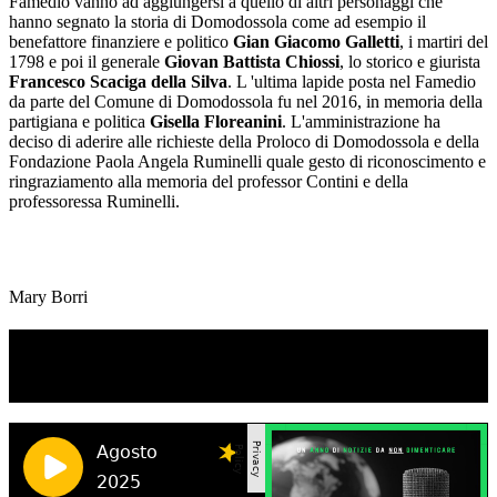
Famedio vanno ad aggiungersi a quello di altri personaggi che
hanno segnato la storia di Domodossola come ad esempio il
benefattore finanziere e politico
Gian Giacomo Galletti
, i martiri del
1798 e poi il generale
Giovan Battista Chiossi
, lo storico e giurista
Francesco Scaciga della Silva
. L 'ultima lapide posta nel Famedio
da parte del Comune di Domodossola fu nel 2016, in memoria della
partigiana e politica
Gisella Floreanini
. L'amministrazione ha
deciso di aderire alle richieste della Proloco di Domodossola e della
Fondazione Paola Angela Ruminelli quale gesto di riconoscimento e
ringraziamento alla memoria del professor Contini e della
professoressa Ruminelli.
Mary Borri
TI RICORDI COSA È SUCCESSO L’ANNO
SCORSO AD AGOSTO?
Ascolta il podcast con le notizie da non dimenticare