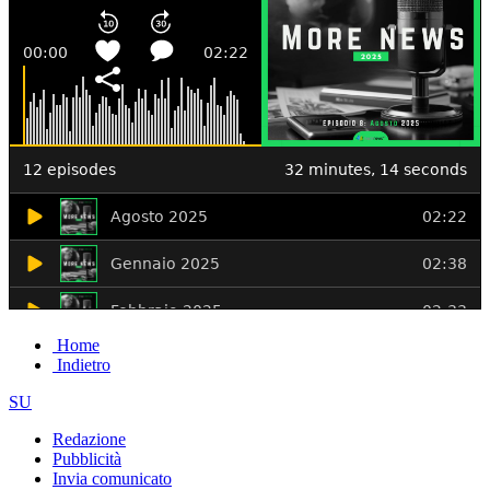
Home
Indietro
SU
Redazione
Pubblicità
Invia comunicato