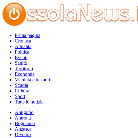
Prima pagina
Cronaca
Attualità
Politica
Eventi
Sanità
Territorio
Economia
Viabilità e trasporti
Scuola
Cultura
Sport
Tutte le notizie
Antigorio
Antrona
Bognanco
Anzasca
Divedro