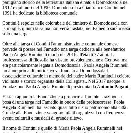
partigiano storico della letteratura italiana è nato a Domodossola nel
1912 e qui morì nel 1990. Domodossola a Gianfranco Contini nel
1991 ha dedicato la biblioteca comunale,
Contini è sepolto nelle colombaie del cimitero di Domodossola con
la moglie, quindi la salma non verrà traslata, nel Famedio sarà messa
solo una targa.
Oltre alla targa di Contini l'amministrazione comunale domese
prevede di posare nel Famedio una targa dedicata alla benefattrice
Paola Angela Ruminelli morta nel 2016.all'età di 77 anni. La
professoressa di filosofia ha vissuto prevalentemente a Genova, ma
era particolarmente legata a Domodossola . Paola Angela Ruminelli
un anno prima di morire aveva fondato a Domodossola l'
associazione culturale in memoria del padre Mario Ruminelli celebre
violinista e storico organista della Collegiata,. Nel 2017 nacque la
Fondazione Paola Angela Ruminelli presieduta da A
ntonio Pagani
.
E' stata appunto la Fondazione a proporre all'amministrazione la
posa di una targa nel Famedio in onore della professoressa. Paola
Angela Ruminelli ha lasciato quasi tutto il suo patrimonio alla città .
Grazie alla Fondazione vengono infatti organizzati con frequenza
eventi culturali e musicali di grande rilievo.
Il nome di Contini e quello di Maria Paola Angela Ruminelli nel