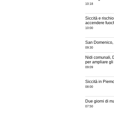
10:18
Siccità e rischi
accendere fuoc
10:00
San Domenico, o
09:30
Nidi comunali, 
per ampliare gli 
09:09
Siccità in Piemo
08:00
Due giorni di m
07:50