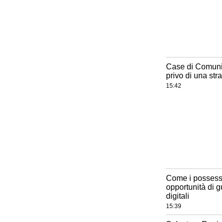
Case di Comunit
privo di una str
15:42
Come i possesso
opportunità di 
digitali
15:39