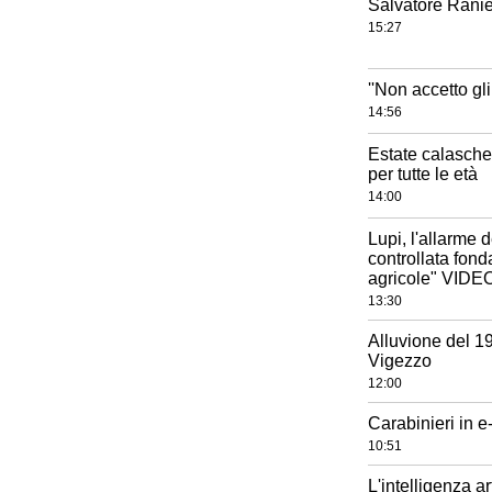
Salvatore Ranie
15:27
''Non accetto gli
14:56
Estate calasches
per tutte le età
14:00
Lupi, l'allarme 
controllata fon
agricole" VIDE
13:30
Alluvione del 19
Vigezzo
12:00
Carabinieri in e
10:51
L'intelligenza ar