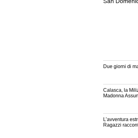
San Domenico,
Due giorni di m
Calasca, la Mili
Madonna Assun
L’avventura est
Ragazzi racconta