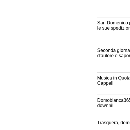
San Domenico po
le sue spedizioni
Seconda giornata
d'autore e sapori
Musica in Quota 
Cappelli
Domobianca365 a
downhill
Trasquera, dome