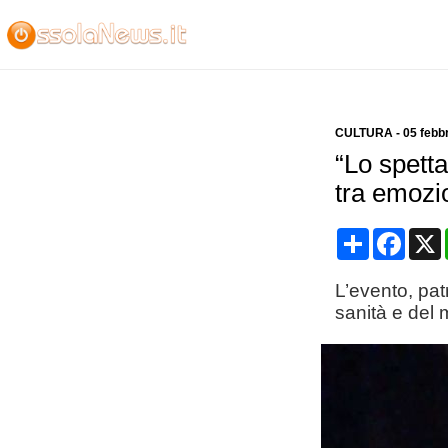
CULTURA
-
05 febb
“Lo spett
tra emozi
Condividi
Face
L’evento, pat
sanità e del 