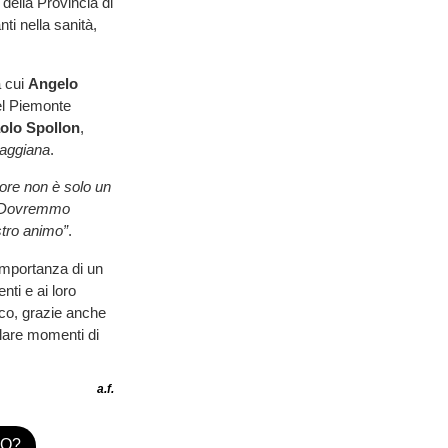
 della Provincia di
ti nella sanità,
a cui
Angelo
del Piemonte
olo Spollon
,
aggiana
.
uore non è solo un
i. Dovremmo
stro animo”
.
’importanza di un
nti e ai loro
co, grazie anche
alare momenti di
a.f.
TO?