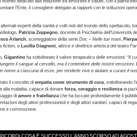
evento dedicato alla relazione tra emozioni e salute, con il patrocinio
ntare l’Ente, il consigliere delegato ai rapporti con le istituzioni operan
alternati esperti della sanità e volti noti del mondo dello spettacolo, tr
ardiologo,
Patrizia Zeppegno
, docente di Psichiatria dell’Università 
sco Arlanch
, sceneggiatore della serie
Doc – Nelle tue mani
,
Pierpa
a fiction, e
Lucilla Giagnoni
, attrice e direttrice artistica del teatro
Far
o,
Gigantino
ha sottolineato il valore terapeutico delle emozioni:
“Il c
ungere il sangue al cervello, ma il contenitore delle nostre emozion
n nome a ciascuna di esse, per renderle vive e aiutare a curare il no
ato il concetto di
empatia come strumento di cura
, sottolineando l
o
alla malattia, capace di donare
forza, coraggio e resilienza
ai pazie
saggio di
amore e fratellanza
che ha toccato profondamente il pubbli
retazioni degli attori professionisti e degli
attori sanitari
, capaci di reg
sione e commozione.
 RICORDI COSA È SUCCESSO L’ANNO SCORSO AD AGOS