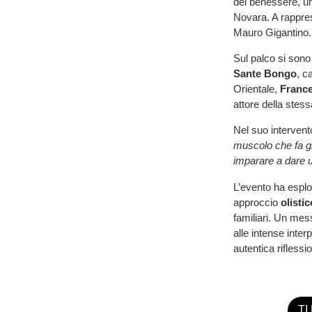
del benessere, un 
Novara. A rapprese
Mauro Gigantino.
Sul palco si sono 
Sante Bongo
, c
Orientale,
France
attore della stess
Nel suo intervent
muscolo che fa gi
imparare a dare u
L’evento ha esplor
approccio
olistic
familiari. Un mes
alle intense interp
autentica rifles
TI