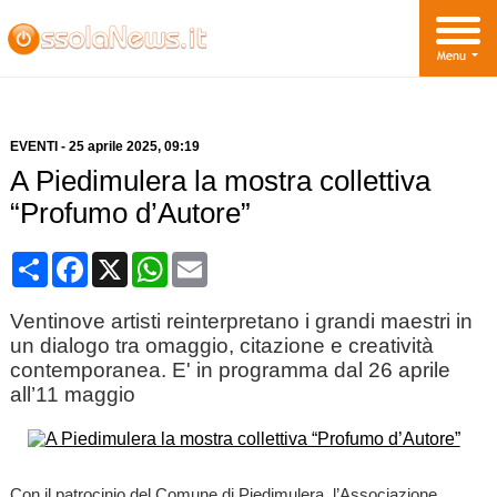
EVENTI
-
25 aprile 2025
, 09:19
A Piedimulera la mostra collettiva
“Profumo d’Autore”
Condividi
Facebook
X
WhatsApp
Email
Ventinove artisti reinterpretano i grandi maestri in
un dialogo tra omaggio, citazione e creatività
contemporanea. E' in programma dal 26 aprile
all’11 maggio
Con il patrocinio del Comune di Piedimulera, l’Associazione