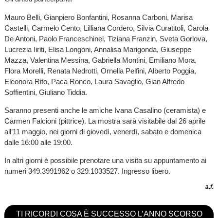
Mauro Belli, Gianpiero Bonfantini, Rosanna Carboni, Marisa
Castelli, Carmelo Cento, Lilliana Cordero, Silvia Curatitoli, Carola
De Antoni, Paolo Franceschinel, Tiziana Franzin, Sveta Gorlova,
Lucrezia Iiriti, Elisa Longoni, Annalisa Marigonda, Giuseppe
Mazza, Valentina Messina, Gabriella Montini, Emiliano Mora,
Flora Morelli, Renata Nedrotti, Ornella Pelfini, Alberto Poggia,
Eleonora Rito, Paca Ronco, Laura Savaglio, Gian Alfredo
Soffientini, Giuliano Tiddia.
Saranno presenti anche le amiche Ivana Casalino (ceramista) e
Carmen Falcioni (pittrice). La mostra sarà visitabile dal 26 aprile
all’11 maggio, nei giorni di giovedì, venerdì, sabato e domenica
dalle 16:00 alle 19:00.
In altri giorni è possibile prenotare una visita su appuntamento ai
numeri 349.3991962 o 329.1033527. Ingresso libero.
a.f.
TI RICORDI COSA È SUCCESSO L’ANNO SCORSO