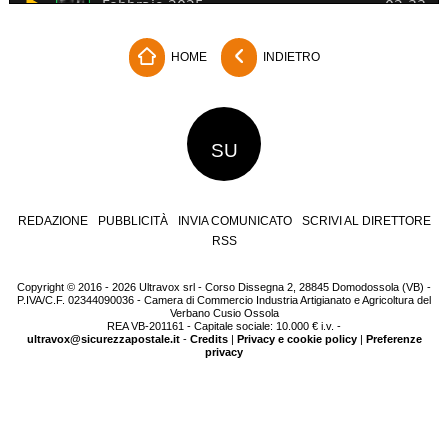
HOME
INDIETRO
SU
REDAZIONE
PUBBLICITÀ
INVIA COMUNICATO
SCRIVI AL DIRETTORE
RSS
Copyright © 2016 - 2026 Ultravox srl - Corso Dissegna 2, 28845 Domodossola (VB) -
P.IVA/C.F. 02344090036 - Camera di Commercio Industria Artigianato e Agricoltura del
Verbano Cusio Ossola
REA VB-201161 - Capitale sociale: 10.000 € i.v. -
ultravox@sicurezzapostale.it
-
Credits
|
Privacy e cookie policy
|
Preferenze
privacy