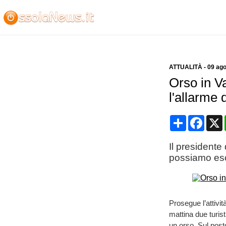
ATTUALITÀ
-
09 ago
Orso in V
l'allarme d
Condividi
Face
Il president
possiamo escl
Prosegue l’attivit
mattina due turis
un orso. Sul post