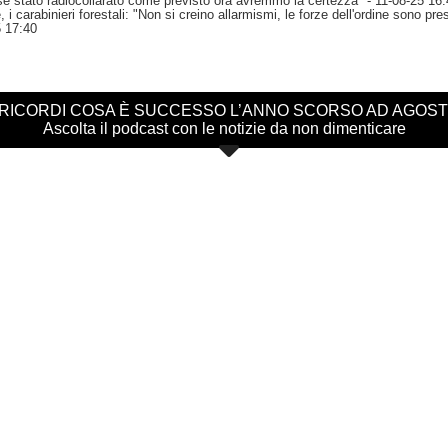
sse stato radiocollarato come previsto ora avremmo la certezza"
- 11-08-25 16:
i carabinieri forestali: "Non si creino allarmismi, le forze dell'ordine sono pres
 17:40
 RICORDI COSA È SUCCESSO L’ANNO SCORSO AD AGOS
Ascolta il podcast con le notizie da non dimenticare