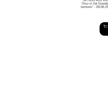
''Se l'orso M29 fo
Orso in Val Grande, 
territorio"
- 09-08-25
TI