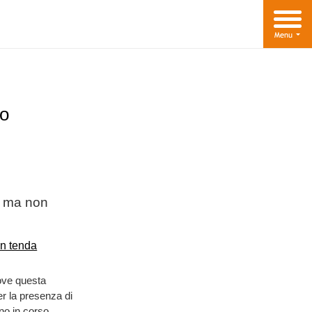
po
, ma non
dove questa
er la presenza di
no in corso