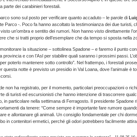
da parte dei carabinieri forestali.
 parco sono sul posto per verificare quanto accaduto – le parole di
Lui
nte Parco -. Poco fa hanno ascoltato la testimonianza dei due turisti, 
r visto un’ombra e sentito dei rumori. Non hanno visto direttamente l’
e che si tratti proprio dell’esemplare che da tempo si sposta nella z
onitorare la situazione – sottolinea Spadone – e faremo il punto con 
la provincia e con l’Asl per stabilire quali saranno i prossimi passi. L’ob
 per poterlo mantenere sotto controllo”. Nel frattempo, i forestali proseg
r questa notte è previsto un presidio in Val Loana, dove l’animale è to
scorsi.
e non ha registrato, per il momento, particolari preoccupazioni o richi
te di turisti ed escursionisti che hanno intenzione di trascorrere qualc
 in particolare nella settimana di Ferragosto. Il presidente Spadone r
portamenti da tenere: “Come sempre è importante fare rumore quando
e e allontanare gli animali. Un consiglio fondamentale per chi dorme 
ibo in contenitori ermetici, perché gli odori potrebbero facilmente attirar