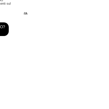
45
enti sul
l.b.
TO?