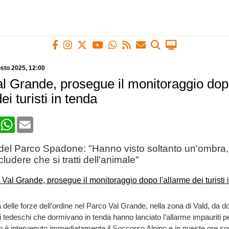
sto 2025
, 12:00
al Grande, prosegue il monitoraggio do
ei turisti in tenda
book
X
WhatsApp
Email
e del Parco Spadone: "Hanno visto soltanto un'ombra
udere che si tratti dell'animale"
à delle forze dell’ordine nel Parco Val Grande, nella zona di Vald, da 
ti tedeschi che dormivano in tenda hanno lanciato l’allarme impauriti p
o è intervenuto immediatamente il Soccorso Alpino e in queste ore so