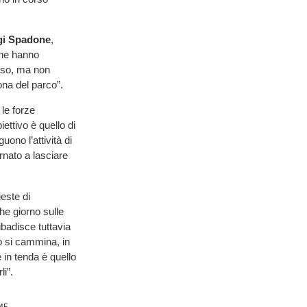
gi Spadone
,
che hanno
orso, ma non
ona del parco”.
le forze
iettivo è quello di
uono l’attività di
rnato a lasciare
este di
he giorno sulle
ibadisce tuttavia
 si cammina, in
in tenda è quello
li”.