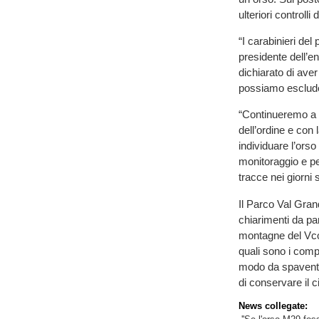
ulteriori controlli 
“I carabinieri del
presidente dell’e
dichiarato di ave
possiamo escluder
“Continueremo a m
dell’ordine e con 
individuare l’orso
monitoraggio e pe
tracce nei giorni 
Il Parco Val Grand
chiarimenti da par
montagne del Vco,
quali sono i com
modo da spaventar
di conservare il c
News collegate: