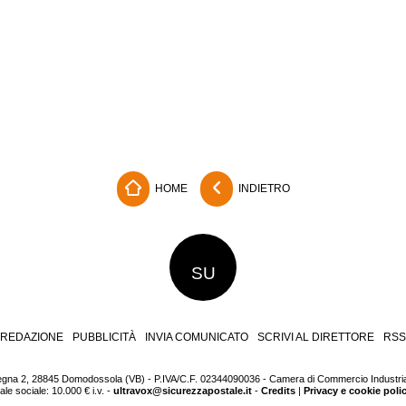
HOME
INDIETRO
SU
REDAZIONE
PUBBLICITÀ
INVIA COMUNICATO
SCRIVI AL DIRETTORE
RSS
egna 2, 28845 Domodossola (VB) - P.IVA/C.F. 02344090036 - Camera di Commercio Industria 
e sociale: 10.000 € i.v. -
ultravox@sicurezzapostale.it
-
Credits
|
Privacy e cookie poli