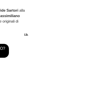
ide Sartori
alla
assimiliano
originali di
l.b.
TO?