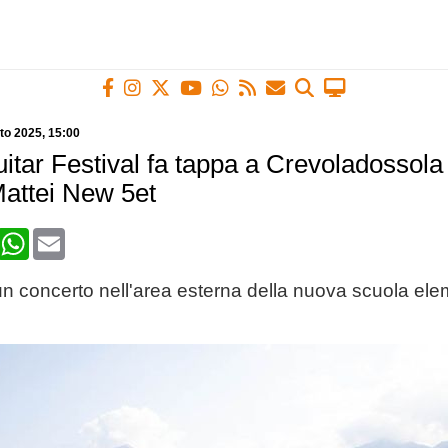
to 2025
, 15:00
itar Festival fa tappa a Crevoladossola
attei New 5et
book
X
WhatsApp
Email
un concerto nell'area esterna della nuova scuola ele