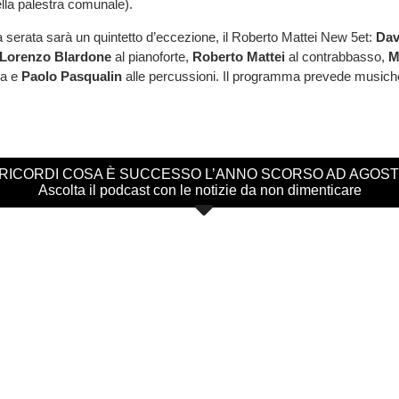
della palestra comunale).
a serata sarà un quintetto d’eccezione, il Roberto Mattei New 5et:
Dav
Lorenzo Blardone
al pianoforte,
Roberto Mattei
al contrabbasso,
M
ia e
Paolo Pasqualin
alle percussioni. Il programma prevede musiche 
 RICORDI COSA È SUCCESSO L’ANNO SCORSO AD AGOS
Ascolta il podcast con le notizie da non dimenticare