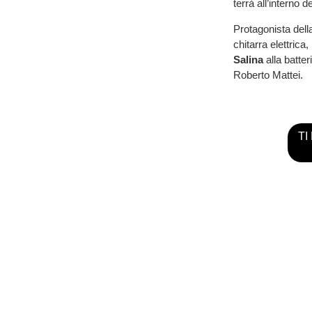
terrà all’interno 
Protagonista dell
chitarra elettrica,
Salina
alla batter
Roberto Mattei.
TI