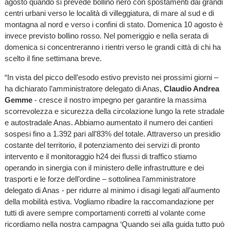
agosto quando si prevede bollino nero con spostamenti dai grandi
centri urbani verso le località di villeggiatura, di mare al sud e di
montagna al nord e verso i confini di stato. Domenica 10 agosto è
invece previsto bollino rosso. Nel pomeriggio e nella serata di
domenica si concentreranno i rientri verso le grandi città di chi ha
scelto il fine settimana breve.
“In vista del picco dell’esodo estivo previsto nei prossimi giorni –
ha dichiarato l’amministratore delegato di Anas,
Claudio Andrea
Gemme
- cresce il nostro impegno per garantire la massima
scorrevolezza e sicurezza della circolazione lungo la rete stradale
e autostradale Anas. Abbiamo aumentato il numero dei cantieri
sospesi fino a 1.392 pari all’83% del totale. Attraverso un presidio
costante del territorio, il potenziamento dei servizi di pronto
intervento e il monitoraggio h24 dei flussi di traffico stiamo
operando in sinergia con il ministero delle infrastrutture e dei
trasporti e le forze dell’ordine – sottolinea l’amministratore
delegato di Anas - per ridurre al minimo i disagi legati all’aumento
della mobilità estiva. Vogliamo ribadire la raccomandazione per
tutti di avere sempre comportamenti corretti al volante come
ricordiamo nella nostra campagna ‘Quando sei alla guida tutto può