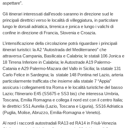
aspettare”.
Gli itinerari interessati dall’esodo saranno in direzione sud le
principali direttrici verso le località di villeggiatura, in particolare
lungo le dorsali adriatica, tirrenica e jonica e lungo i valichi di
confine in direzione di Francia, Slovenia e Croazia.
L’intensificazione della circolazione potrà riguardare i principali
itinerari turistici: la A2 “Autostrada del Mediterraneo” che
attraversa Campania, Basilicata e Calabria; le statali 106 Jonica e
18 Tirrena Inferiore in Calabria; le Autostrade A19 Palermo-
Catania e A29 Palermo-Mazara del Vallo in Sicilia; la statale 131
Carlo Felice in Sardegna; la statale 148 Pontina nel Lazio, arteria
particolarmente trafficata che insieme alla statale 7 “Appia”
assicura i collegamenti tra Roma e le località turistiche del basso
Lazio; l’Itinerario E45 (SS675 e SS3 bis) che interessa Umbria,
Toscana, Emilia Romagna e collega il nord est con il centro Italia;
le direttrici SS1 Aurelia (Lazio, Toscana e Liguria), SS16 Adriatica
(Puglia, Molise, Abruzzo, Emilia-Romagna e Veneto).
Al nord i raccordi autostradali RA13 ed RA14 in Friuli-Venezia