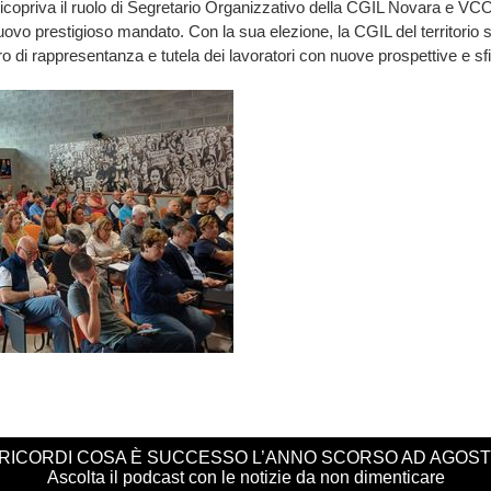
ricopriva il ruolo di Segretario Organizzativo della CGIL Novara e VCO
uovo prestigioso mandato. Con la sua elezione, la CGIL del territorio s
ro di rappresentanza e tutela dei lavoratori con nuove prospettive e sf
 RICORDI COSA È SUCCESSO L’ANNO SCORSO AD AGOS
Ascolta il podcast con le notizie da non dimenticare