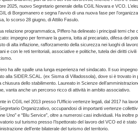
bre 2025, nuovo Segretario generale della CGIL Novara e VCO. L’elez
IL di Borgomanero e segna l’avvio di una nuova fase per l’organizza
, lo scorso 28 giugno, di Attilio Fasulo.
ua relazione programmatica, Piffero ha delineato i principali temi che 
cato: impegno per fermare la guerra, lotta al precariato, difesa del pot
sto di alta inflazione, rafforzamento della sicurezza nei luoghi di lavoro
i e con le reti territoriali, associative e politiche, tutela dei diritti civil
cismo.
ero ha alle spalle una lunga esperienza nel sindacato. Il suo impegno i
o alla SIDER.SCAL. (ex Sisma di Villadossola), dove si è trovato in p
a chiusura dello stabilimento. Laureato in Scienze dell’amministrazion
ne, vanta anche un percorso ricco di attività in ambito associativo.
nte in CGIL nel 2013 presso l’Ufficio vertenze legali, dal 2017 ha lavor
etario Organizzativo, occupandosi di importanti vertenze collettive,
ne Uno” e “Blu Service”, oltre a numerosi casi individuali. Ha inoltre
rvatorio sul turismo presso l’Ispettorato del lavoro del VCO ed è stat
istrazione dell’ente bilaterale del turismo del territorio.