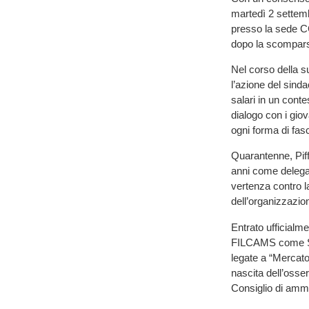
martedì 2 settem
presso la sede CG
dopo la scomparsa
Nel corso della s
l’azione del sinda
salari in un conte
dialogo con i giovan
ogni forma di fas
Quarantenne, Piff
anni come delegat
vertenza contro l
dell’organizzazio
Entrato ufficialme
FILCAMS come Segr
legate a “Mercato
nascita dell’osse
Consiglio di ammin