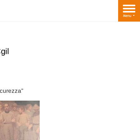
gil
sicurezza”