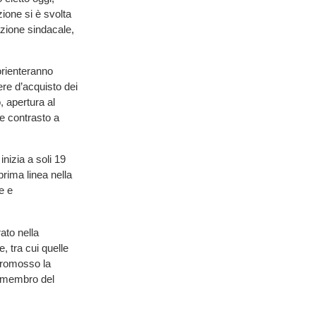
ione si è svolta
zione sindacale,
orienteranno
ere d’acquisto dei
, apertura al
i e contrasto a
nizia a soli 19
rima linea nella
e e
ato nella
 tra cui quelle
 promosso la
o membro del