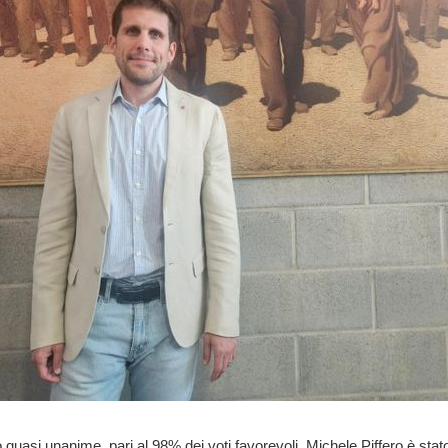
uasi unanime, pari al 98% dei voti favorevoli, Michele Piffero è stato 