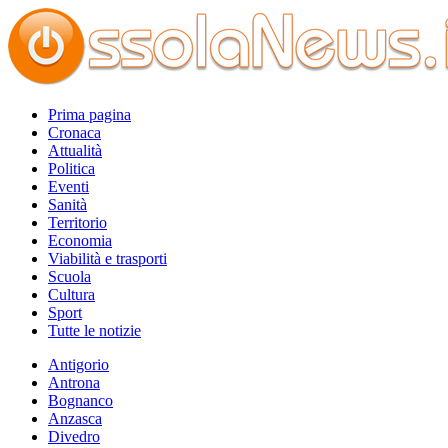
Prima pagina
Cronaca
Attualità
Politica
Eventi
Sanità
Territorio
Economia
Viabilità e trasporti
Scuola
Cultura
Sport
Tutte le notizie
Antigorio
Antrona
Bognanco
Anzasca
Divedro