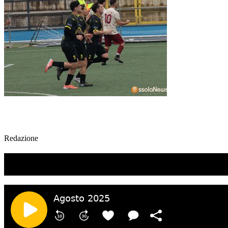
Redazione
TI RICORDI COSA È SUCCESSO L’ANNO SCOR
Ascolta il podcast con le notizie da non dimenticare