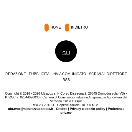
HOME
INDIETRO
SU
REDAZIONE
PUBBLICITÀ
INVIA COMUNICATO
SCRIVI AL DIRETTORE
RSS
Copyright © 2016 - 2026 Ultravox srl - Corso Dissegna 2, 28845 Domodossola (VB) -
P.IVA/C.F. 02344090036 - Camera di Commercio Industria Artigianato e Agricoltura del
Verbano Cusio Ossola
REA VB-201161 - Capitale sociale: 10.000 € i.v. -
ultravox@sicurezzapostale.it
-
Credits
|
Privacy e cookie policy
|
Preferenze
privacy