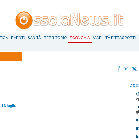
TICA
EVENTI
SANITÀ
TERRITORIO
ECONOMIA
VIABILITÀ E TRASPORTI
ARCH
O
v
I
13 luglio
g
m
m
l