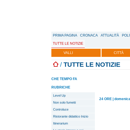
PRIMA PAGINA
CRONACA
ATTUALITÀ
POLI
TUTTE LE NOTIZIE
VALLI
CITTÀ
/
TUTTE LE NOTIZIE
CHE TEMPO FA
RUBRICHE
Level Up
24 ORE
|
domenica 
Non solo fumetti
Controluce
Ristorante didattico Inizio
Itinerarium