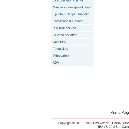
La storia intorno a noi
Mangiare consapevolmente
Il punto di Beppe Gandolfo
L'oroscopo di Corinne
In e-bike nel Vco
La voce dei lettori
Copertina
Fotogallery
Videogallery
ADV
Prima Pag
Copyright © 2016 - 2026 Ultravox srl - Corso Diss
REA VB-201161 - Capital