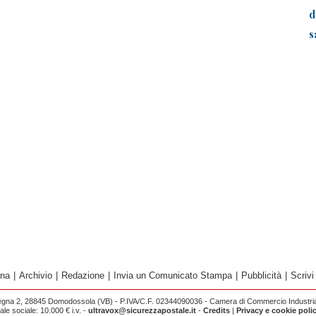
d
s
ina
|
Archivio
|
Redazione
|
Invia un Comunicato Stampa
|
Pubblicità
|
Scrivi
egna 2, 28845 Domodossola (VB) - P.IVA/C.F. 02344090036 - Camera di Commercio Industria 
e sociale: 10.000 € i.v. -
ultravox@sicurezzapostale.it
-
Credits
|
Privacy e cookie poli