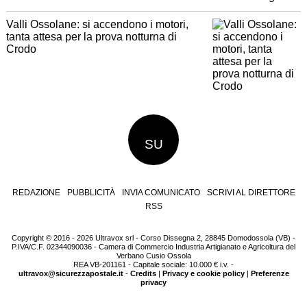
Valli Ossolane: si accendono i motori,
tanta attesa per la prova notturna di
Crodo
SU
REDAZIONE
PUBBLICITÀ
INVIA COMUNICATO
SCRIVI AL DIRETTORE
RSS
Copyright © 2016 - 2026 Ultravox srl - Corso Dissegna 2, 28845 Domodossola (VB) -
P.IVA/C.F. 02344090036 - Camera di Commercio Industria Artigianato e Agricoltura del
Verbano Cusio Ossola
REA VB-201161 - Capitale sociale: 10.000 € i.v. -
ultravox@sicurezzapostale.it
-
Credits
|
Privacy e cookie policy
|
Preferenze
privacy