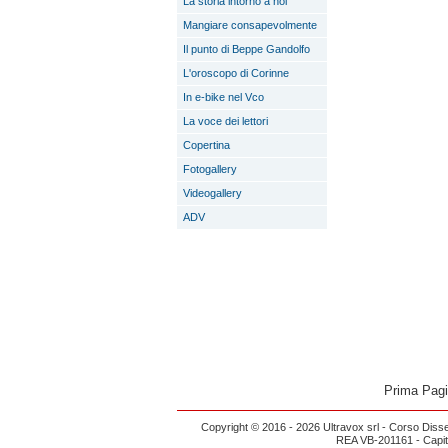
La storia intorno a noi
Mangiare consapevolmente
Il punto di Beppe Gandolfo
L'oroscopo di Corinne
In e-bike nel Vco
La voce dei lettori
Copertina
Fotogallery
Videogallery
ADV
Prima Pag
Copyright © 2016 - 2026 Ultravox srl - Corso Diss
REA VB-201161 - Capital