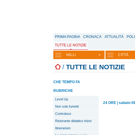
PRIMA PAGINA
CRONACA
ATTUALITÀ
POLI
TUTTE LE NOTIZIE
VALLI
CITTÀ
/
TUTTE LE NOTIZIE
CHE TEMPO FA
RUBRICHE
Level Up
24 ORE
|
sabato 0
Non solo fumetti
Controluce
Ristorante didattico Inizio
Itinerarium