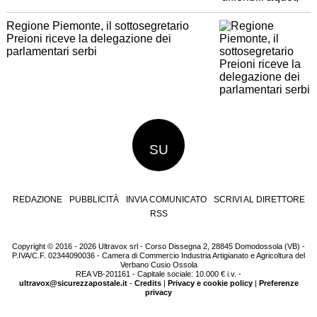
Regione Piemonte, il sottosegretario
Preioni riceve la delegazione dei
parlamentari serbi
SU
REDAZIONE
PUBBLICITÀ
INVIA COMUNICATO
SCRIVI AL DIRETTORE
RSS
Copyright © 2016 - 2026 Ultravox srl - Corso Dissegna 2, 28845 Domodossola (VB) -
P.IVA/C.F. 02344090036 - Camera di Commercio Industria Artigianato e Agricoltura del
Verbano Cusio Ossola
REA VB-201161 - Capitale sociale: 10.000 € i.v. -
ultravox@sicurezzapostale.it
-
Credits
|
Privacy e cookie policy
|
Preferenze
privacy