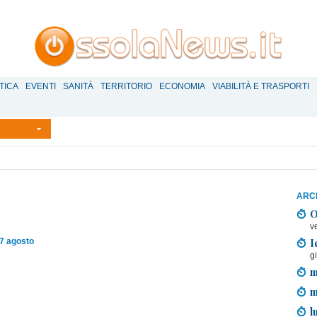
TICA
EVENTI
SANITÀ
TERRITORIO
ECONOMIA
VIABILITÀ E TRASPORTI
ARCH
O
v
I
7 agosto
g
m
m
l