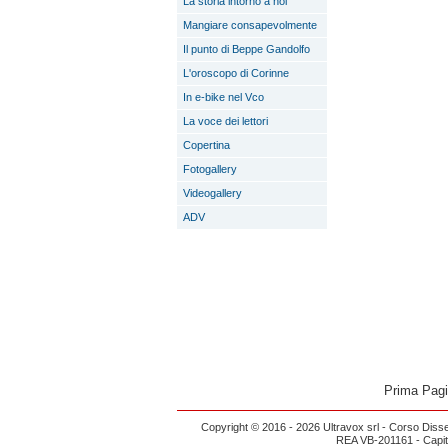
La storia intorno a noi
Mangiare consapevolmente
Il punto di Beppe Gandolfo
L'oroscopo di Corinne
In e-bike nel Vco
La voce dei lettori
Copertina
Fotogallery
Videogallery
ADV
Prima Pag
Copyright © 2016 - 2026 Ultravox srl - Corso Diss
REA VB-201161 - Capital