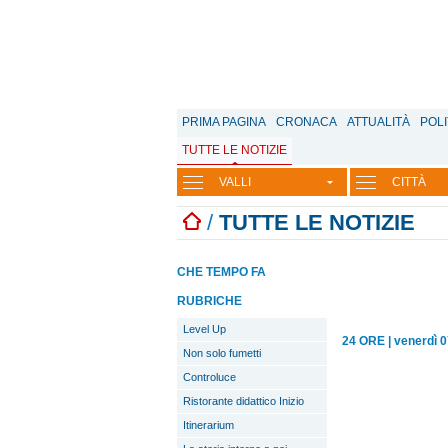
PRIMA PAGINA
CRONACA
ATTUALITÀ
POLI
TUTTE LE NOTIZIE
VALLI
CITTÀ
/
TUTTE LE NOTIZIE
CHE TEMPO FA
RUBRICHE
Level Up
24 ORE
|
venerdì 0
Non solo fumetti
Controluce
Ristorante didattico Inizio
Itinerarium