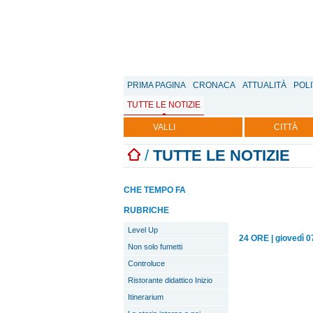
PRIMA PAGINA
CRONACA
ATTUALITÀ
POLI
TUTTE LE NOTIZIE
VALLI
CITTÀ
/
TUTTE LE NOTIZIE
CHE TEMPO FA
RUBRICHE
Level Up
24 ORE
|
giovedì 
Non solo fumetti
Controluce
Ristorante didattico Inizio
Itinerarium