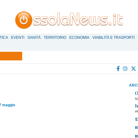
TICA
EVENTI
SANITÀ
TERRITORIO
ECONOMIA
VIABILITÀ E TRASPORTI
ARCH
O
s
I
07 maggio
v
g
m
m