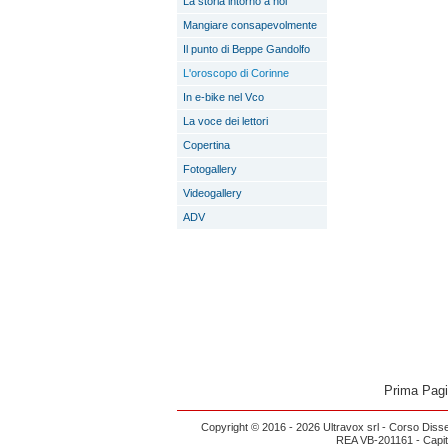
La storia intorno a noi
Mangiare consapevolmente
Il punto di Beppe Gandolfo
L'oroscopo di Corinne
In e-bike nel Vco
La voce dei lettori
Copertina
Fotogallery
Videogallery
ADV
Prima Pag
Copyright © 2016 - 2026 Ultravox srl - Corso Diss
REA VB-201161 - Capital