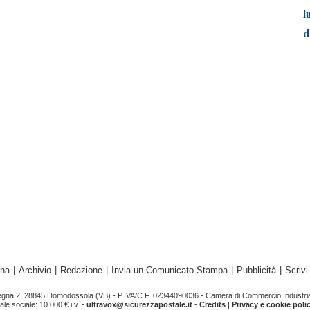
l
d
ina
|
Archivio
|
Redazione
|
Invia un Comunicato Stampa
|
Pubblicità
|
Scrivi
egna 2, 28845 Domodossola (VB) - P.IVA/C.F. 02344090036 - Camera di Commercio Industria 
e sociale: 10.000 € i.v. -
ultravox@sicurezzapostale.it
-
Credits
|
Privacy e cookie poli