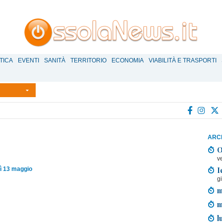
TICA
EVENTI
SANITÀ
TERRITORIO
ECONOMIA
VIABILITÀ E TRASPORTI
ARCH
O
v
I
ì 13 maggio
g
m
m
l