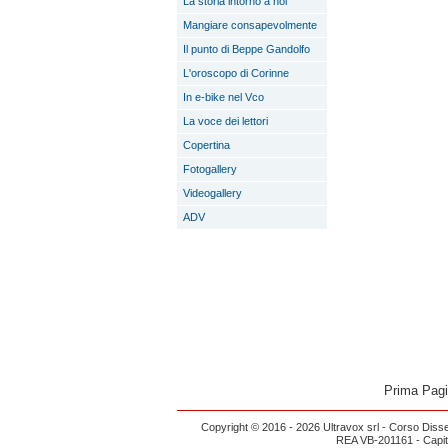
La storia intorno a noi
Mangiare consapevolmente
Il punto di Beppe Gandolfo
L'oroscopo di Corinne
In e-bike nel Vco
La voce dei lettori
Copertina
Fotogallery
Videogallery
ADV
Prima Pag
Copyright © 2016 - 2026 Ultravox srl - Corso Diss
REA VB-201161 - Capital