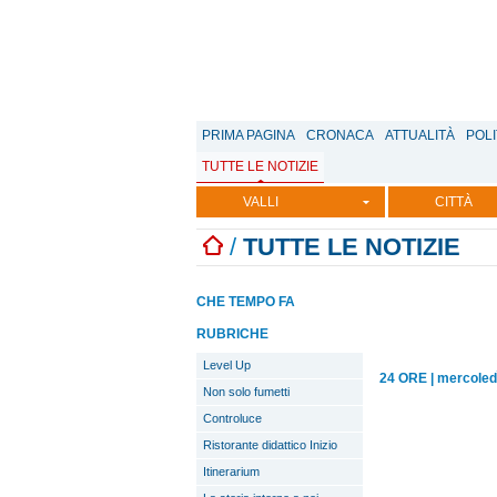
PRIMA PAGINA
CRONACA
ATTUALITÀ
POLI
TUTTE LE NOTIZIE
VALLI
CITTÀ
/
TUTTE LE NOTIZIE
CHE TEMPO FA
RUBRICHE
Level Up
24 ORE
|
mercoled
Non solo fumetti
Controluce
Ristorante didattico Inizio
Itinerarium