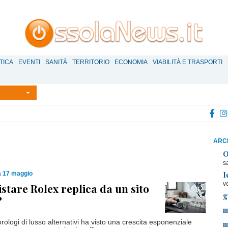
TICA
EVENTI
SANITÀ
TERRITORIO
ECONOMIA
VIABILITÀ E TRASPORTI
ARCH
O
s
I
 17 maggio
v
stare Rolex replica da un sito
g
?
m
orologi di lusso alternativi ha visto una crescita esponenziale
m