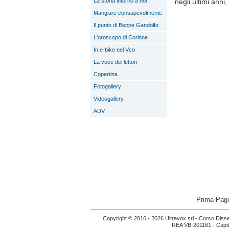
La storia intorno a noi
negli ultimi anni
Mangiare consapevolmente
Il punto di Beppe Gandolfo
L'oroscopo di Corinne
In e-bike nel Vco
La voce dei lettori
Copertina
Fotogallery
Videogallery
ADV
Prima Pag
Copyright © 2016 - 2026 Ultravox srl - Corso Diss
REA VB-201161 - Capital