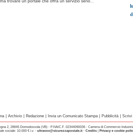
, ma trovare un portale che offra un servizio serio...
l
d
ina
|
Archivio
|
Redazione
|
Invia un Comunicato Stampa
|
Pubblicità
|
Scrivi
egna 2, 28845 Domodossola (VB) - P.IVA/C.F. 02344090036 - Camera di Commercio Industria 
e sociale: 10.000 € i.v. -
ultravox@sicurezzapostale.it
-
Credits
|
Privacy e cookie poli