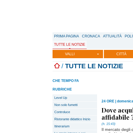
PRIMA PAGINA
CRONACA
ATTUALITÀ
POLI
TUTTE LE NOTIZIE
VALLI
CITTÀ
/
TUTTE LE NOTIZIE
CHE TEMPO FA
RUBRICHE
Level Up
24 ORE
|
domenica
Non solo fumetti
Dove acqui
Controluce
affidabile 
Ristorante didattico Inizio
(h. 15:43)
Itinerarium
Il mercato degli 