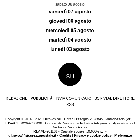
sabato 08 agosto
venerdì 07 agosto
giovedì 06 agosto
mercoledì 05 agosto
martedì 04 agosto
lunedì 03 agosto
SU
REDAZIONE
PUBBLICITÀ
INVIA COMUNICATO
SCRIVI AL DIRETTORE
RSS
Copyright © 2016 - 2026 Ultravox srl - Corso Dissegna 2, 28845 Domodossola (VB) -
P.IVA/C.F. 02344090036 - Camera di Commercio Industria Artigianato e Agricoltura del
Verbano Cusio Ossola
REA VB-201161 - Capitale sociale: 10.000 € i.v. -
ultravox@sicurezzapostale.it
-
Credits
|
Privacy e cookie policy
|
Preferenze
privacy