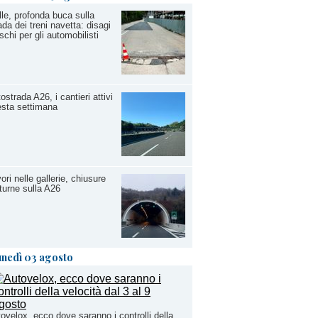
lle, profonda buca sulla
ada dei treni navetta: disagi
ischi per gli automobilisti
ostrada A26, i cantieri attivi
sta settimana
ori nelle gallerie, chiusure
turne sulla A26
unedì 03 agosto
ovelox, ecco dove saranno i controlli della