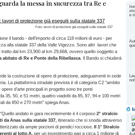
guarda la messa in sucurezza tra Re e
Ise
str
e r
Foto: lavori di protezione già eseguiti sulla statale 337
ione il bando - dell’importo di circa 118 milioni di euro - per
Aut
za alla statale 337 della Valle Vigezzo. Sono altri lavori che
que
l tratto dal km 23,900 al km 29,668, ovvero quello soggetto a
a abitato di Re e Ponte della Ribellasca
. Il Bando si chiuderá
evede la costruzione di opere di protezione, adeguamenti in sede
Lav
not
leria. La piattaforma stradale prevista è di categoria C2 “ambito
opere d’arte principali in progetto sono tre ponti
a 35, 50, e 51 metri, quattro viadotti da 85, 87, 94 e 100 metri
rali da 850 e 270 metri’’ spiega Anas.
l
‘’Quello andato in gara recentemente è il corposo
2° stralcio
ati da Anas sulla statale 337,
itinerario che si snoda attraverso
ratterizzato da ampie porzioni di pendici rocciose.
Il 1° Stralcio
erenti al lotto A,
per un investimento pari a circa 1 milione di
Aut