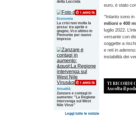
della Lucciola
euro, è stato con
‘’Intanto sono in
Economia
milioni e 400 m
La crisi non molla la
presa: tra aprile e
luglio 2022. L’i
giugno, Vco ultimo in
Piemonte per nuove
versante con di
imprese
soggette a rischi
e reti in aderen
instabilità dei v
TI RICORDI
Ascolta il pod
Attualità
Zanzare e contagi in
aumento: "La Regione
intervenga sul West
Nile Virus"
Leggi tutte le notizie