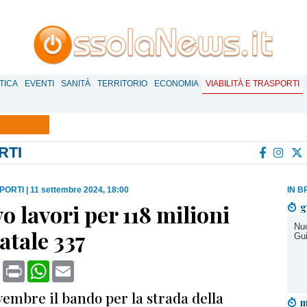
TICA
EVENTI
SANITÀ
TERRITORIO
ECONOMIA
VIABILITÀ E TRASPORTI
RTI
SPORTI
|
11 settembre 2024, 18:00
IN B
vo lavori per 118 milioni
g
Nuo
tatale 337
Gui
book
X
Print
WhatsApp
Email
embre il bando per la strada della
m