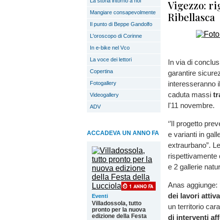
La storia intorno a noi
Vigezzo: ri
Mangiare consapevolmente
Ribellasca
Il punto di Beppe Gandolfo
L'oroscopo di Corinne
In e-bike nel Vco
La voce dei lettori
In via di conclus
Copertina
garantire sicurez
interesseranno i
Fotogallery
caduta massi
tr
Videogallery
l'11 novembre.
ADV
‘’Il progetto pr
ACCADEVA UN ANNO FA
e varianti in gal
extraurbano”. Le 
rispettivamente d
e 2 gallerie natu
Anas aggiunge: 
dei lavori attiv
Eventi
Villadossola, tutto
un territorio ca
pronto per la nuova
edizione della Festa
di interventi aff