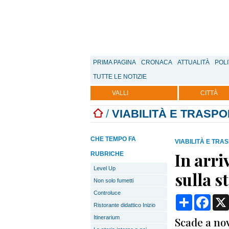
PRIMA PAGINA
CRONACA
ATTUALITÀ
POLI
TUTTE LE NOTIZIE
VALLI
CITTÀ
/
VIABILITÀ E TRASPO
CHE TEMPO FA
VIABILITÀ E TRA
In arri
RUBRICHE
Level Up
sulla s
Non solo fumetti
Controluce
Condividi
Face
Ristorante didattico Inizio
Itinerarium
Scade a nov