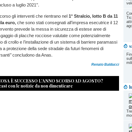
vel
cluso a luglio 2021’’.
Con
 corso gli interventi che rientrano nel
1° Stralcio, lotto B da 11
Tic
att
ila euro,
che sono stati consegnati all’impresa esecutrice il 12
ag
ntervento prevede la messa in sicurezza di estese aree di
sgaggio di placche rocciose valutate come potenzialmente
o di crollo e l’installazione di un sistema di barriere paramassi
s
za a protezione della sede stradale da futuri fenomeni di
Fin
ersanti’’ concludono da Anas.
sul
mil
Renato Balducci
 COSA È SUCCESSO L’ANNO SCORSO AD AGOSTO?
cast con le notizie da non dimenticare
l
Tre
mod