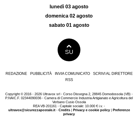
lunedì 03 agosto
domenica 02 agosto
sabato 01 agosto
SU
REDAZIONE
PUBBLICITÀ
INVIA COMUNICATO
SCRIVI AL DIRETTORE
RSS
Copyright © 2016 - 2026 Ultravox srl - Corso Dissegna 2, 28845 Domodossola (VB) -
P.IVA/C.F. 02344090036 - Camera di Commercio Industria Artigianato e Agricoltura del
Verbano Cusio Ossola
REA VB-201161 - Capitale sociale: 10.000 € i.v. -
ultravox@sicurezzapostale.it
-
Credits
|
Privacy e cookie policy
|
Preferenze
privacy