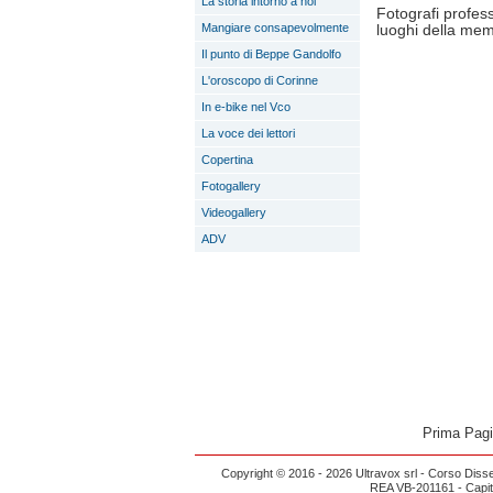
La storia intorno a noi
Fotografi profess
Mangiare consapevolmente
luoghi della memo
Il punto di Beppe Gandolfo
L'oroscopo di Corinne
In e-bike nel Vco
La voce dei lettori
Copertina
Fotogallery
Videogallery
ADV
Prima Pag
Copyright © 2016 - 2026 Ultravox srl - Corso Diss
REA VB-201161 - Capital