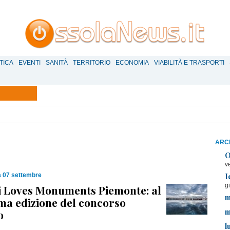
TICA
EVENTI
SANITÀ
TERRITORIO
ECONOMIA
VIABILITÀ E TRASPORTI
ARCH
O
v
I
 07 settembre
g
i Loves Monuments Piemonte: al
m
tima edizione del concorso
m
o
l