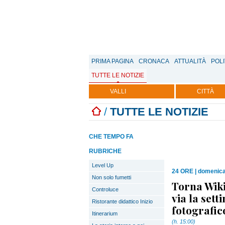
PRIMA PAGINA
CRONACA
ATTUALITÀ
POLI
TUTTE LE NOTIZIE
VALLI
CITTÀ
/
TUTTE LE NOTIZIE
CHE TEMPO FA
RUBRICHE
Level Up
24 ORE
|
domenica
Non solo fumetti
Torna Wik
Controluce
via la set
Ristorante didattico Inizio
fotografic
Itinerarium
(h. 15:00)