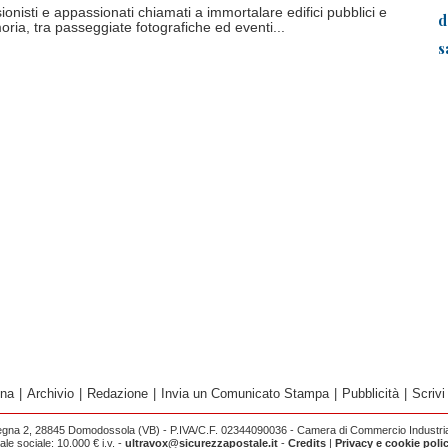
ionisti e appassionati chiamati a immortalare edifici pubblici e
d
ria, tra passeggiate fotografiche ed eventi...
s
ina
|
Archivio
|
Redazione
|
Invia un Comunicato Stampa
|
Pubblicità
|
Scrivi
egna 2, 28845 Domodossola (VB) - P.IVA/C.F. 02344090036 - Camera di Commercio Industria 
e sociale: 10.000 € i.v. -
ultravox@sicurezzapostale.it
-
Credits
|
Privacy e cookie poli