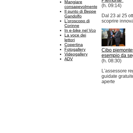
Piemonte"
Mangiare
(h. 09:14)
consapevolmente
Il punto di Beppe
Dal 23 al 25 ott
Gandolfo
L'oroscopo di
scoprire innov
Corinne
In e-bike nel Vco
La voce dei
lettori
Copertina
Fotogallery
Cibo piemonte
Videogallery
esempio da se
ADV
(h. 08:30)
L'assessore reg
guidate gratuit
aperte