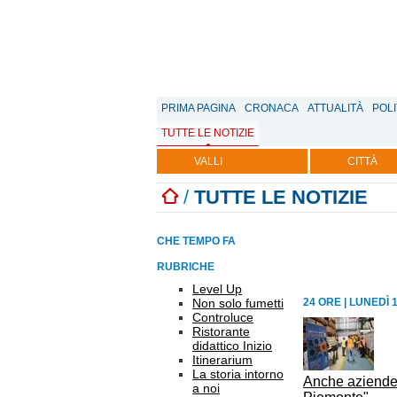
PRIMA PAGINA
CRONACA
ATTUALITÀ
POLI
TUTTE LE NOTIZIE
VALLI
CITTÀ
/
TUTTE LE NOTIZIE
CHE TEMPO FA
RUBRICHE
Level Up
Non solo fumetti
24 ORE
|
LUNEDÌ 
Controluce
Ristorante
didattico Inizio
Itinerarium
La storia intorno
Anche aziende 
a noi