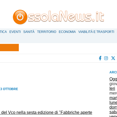
TICA
EVENTI
SANITÀ
TERRITORIO
ECONOMIA
VIABILITÀ E TRASPORTI
ARCH
Ogg
gio
Ieri
13 OTTOBRE
mer
mar
lun
dom
sab
del Vco nella sesta edizione di "Fabbriche aperte
vene