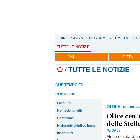
PRIMA PAGINA
CRONACA
ATTUALITÀ
POLI
TUTTE LE NOTIZIE
VALLI
CITTÀ
/
TUTTE LE NOTIZIE
CHE TEMPO FA
RUBRICHE
Level Up
24 ORE
|
domenica
Non solo fumetti
Oltre cent
Controluce
delle Stell
Ristorante didattico Inizio
(h. 09:39)
Itinerarium
Nella serata di ie