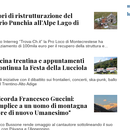
m
l
vori di ristrutturazione del
ario Punchia all’Alpe Lago di
to Interreg “Trova-Ch.it” la Pro Loco di Montecrestese ha
ziamento di 100mila euro per il recupero della struttura e...
cina trentina e appuntamenti
continua la Festa della Lucciola
iniziative con il dibattito sui frontalieri, concerti, ska-punk, ballo
el Trentino-Alto Adige
icorda Francesco Guccini:
emplice a un uomo di montagna
tore di nuovo Umanesimo"
rco Bussone rende omaggio al cantautore sottolineando il suo
e con Pávana e l'Appennino