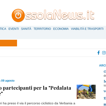
TICA
EVENTI
SANITÀ
TERRITORIO
ECONOMIA
VIABILITÀ E TRASPORTI
ARCH
O
d
I
 09 agosto
s
o partecipanti per la "Pedalata
v
e"
g
ri ha preso il via il percorso ciclistico da Verbania a
m