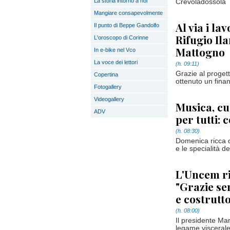
La storia intorno a noi
Crevoladossola
Mangiare consapevolmente
Al via i la
Il punto di Beppe Gandolfo
Rifugio Il
L'oroscopo di Corinne
Mattogno
In e-bike nel Vco
La voce dei lettori
(h. 09:11)
Grazie al proget
Copertina
ottenuto un finan
Fotogallery
Videogallery
Musica, cu
ADV
per tutti: 
(h. 08:30)
Domenica ricca di 
e le specialità d
L'Uncem r
"Grazie s
e costrut
(h. 08:00)
Il presidente Ma
legame visceral