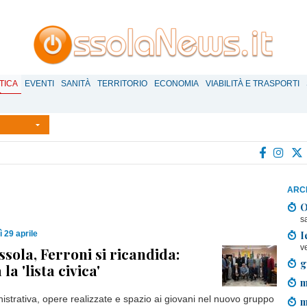
TICA
EVENTI
SANITÀ
TERRITORIO
ECONOMIA
VIABILITÀ E TRASPORTI
ARCH
O
s
I
 29 aprile
v
sola, Ferroni si ricandida:
g
la 'lista civica'
m
istrativa, opere realizzate e spazio ai giovani nel nuovo gruppo
m