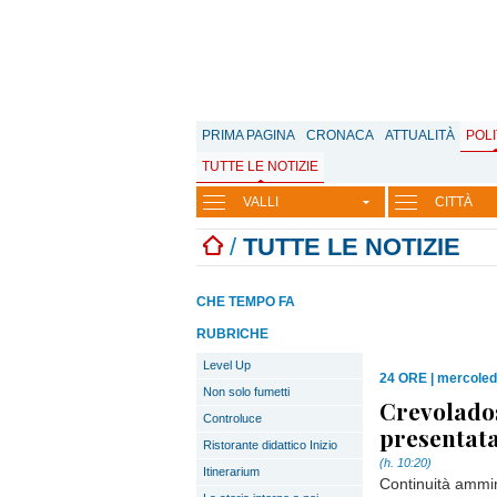
PRIMA PAGINA
CRONACA
ATTUALITÀ
POLI
TUTTE LE NOTIZIE
VALLI
CITTÀ
/
TUTTE LE NOTIZIE
CHE TEMPO FA
RUBRICHE
Level Up
24 ORE
|
mercoledì
Non solo fumetti
Crevolados
Controluce
presentata 
Ristorante didattico Inizio
(h. 10:20)
Itinerarium
Continuità ammin