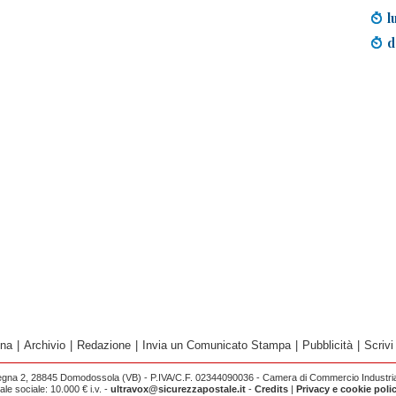
l
d
ina
|
Archivio
|
Redazione
|
Invia un Comunicato Stampa
|
Pubblicità
|
Scrivi
egna 2, 28845 Domodossola (VB) - P.IVA/C.F. 02344090036 - Camera di Commercio Industria 
e sociale: 10.000 € i.v. -
ultravox@sicurezzapostale.it
-
Credits
|
Privacy e cookie poli