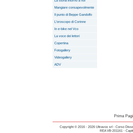
La storia intorno a noi
Mangiare consapevolmente
Il punto di Beppe Gandolfo
L'oroscopo di Corinne
In e-bike nel Vco
La voce dei lettori
Copertina
Fotogallery
Videogallery
ADV
Prima Pag
Copyright © 2016 - 2026 Ultravox srl - Corso Diss
REA VB-201161 - Capital