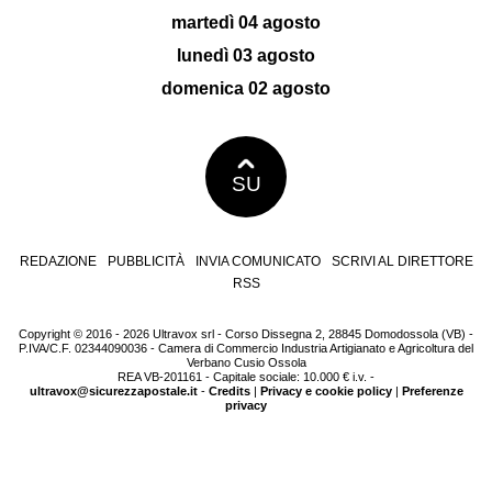
martedì 04 agosto
lunedì 03 agosto
domenica 02 agosto
SU
REDAZIONE
PUBBLICITÀ
INVIA COMUNICATO
SCRIVI AL DIRETTORE
RSS
Copyright © 2016 - 2026 Ultravox srl - Corso Dissegna 2, 28845 Domodossola (VB) -
P.IVA/C.F. 02344090036 - Camera di Commercio Industria Artigianato e Agricoltura del
Verbano Cusio Ossola
REA VB-201161 - Capitale sociale: 10.000 € i.v. -
ultravox@sicurezzapostale.it
-
Credits
|
Privacy e cookie policy
|
Preferenze
privacy