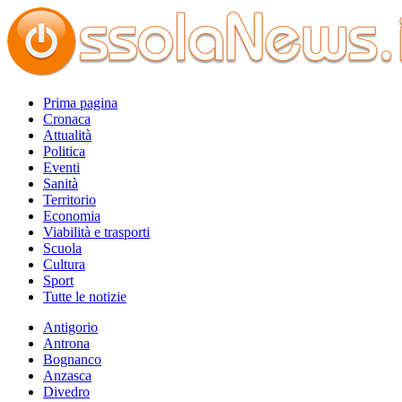
Prima pagina
Cronaca
Attualità
Politica
Eventi
Sanità
Territorio
Economia
Viabilità e trasporti
Scuola
Cultura
Sport
Tutte le notizie
Antigorio
Antrona
Bognanco
Anzasca
Divedro