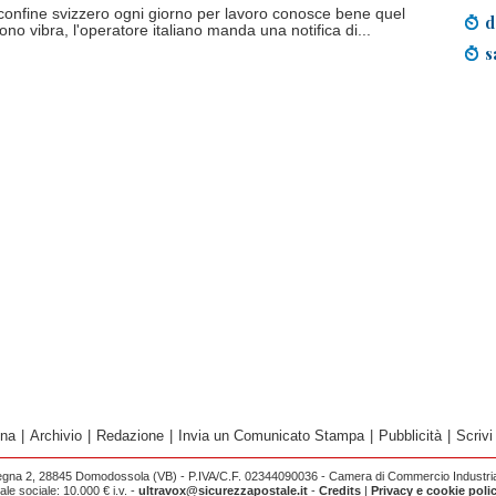
l confine svizzero ogni giorno per lavoro conosce bene quel
d
ono vibra, l'operatore italiano manda una notifica di...
s
ina
|
Archivio
|
Redazione
|
Invia un Comunicato Stampa
|
Pubblicità
|
Scrivi
egna 2, 28845 Domodossola (VB) - P.IVA/C.F. 02344090036 - Camera di Commercio Industria 
e sociale: 10.000 € i.v. -
ultravox@sicurezzapostale.it
-
Credits
|
Privacy e cookie poli