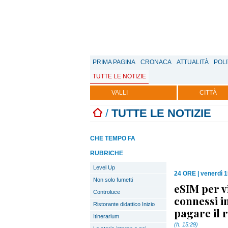
PRIMA PAGINA
CRONACA
ATTUALITÀ
POLI
TUTTE LE NOTIZIE
VALLI
CITTÀ
/
TUTTE LE NOTIZIE
CHE TEMPO FA
RUBRICHE
Level Up
24 ORE
|
venerdì 
Non solo fumetti
eSIM per v
Controluce
connessi i
Ristorante didattico Inizio
pagare il
Itinerarium
(h. 15:29)