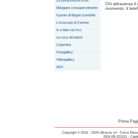
La storia intorno a noi
Chi attraversa i
Mangiare consapevolmente
momento: il telef
Il punto di Beppe Gandolfo
L'oroscopo di Corinne
In e-bike nel Vco
La voce dei lettori
Copertina
Fotogallery
Videogallery
ADV
Prima Pag
Copyright © 2016 - 2026 Ultravox srl - Corso Diss
REA VB-201161 - Capital