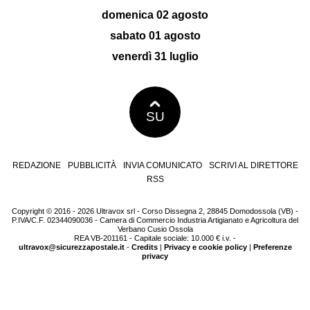
domenica 02 agosto
sabato 01 agosto
venerdì 31 luglio
SU
REDAZIONE
PUBBLICITÀ
INVIA COMUNICATO
SCRIVI AL DIRETTORE
RSS
Copyright © 2016 - 2026 Ultravox srl - Corso Dissegna 2, 28845 Domodossola (VB) -
P.IVA/C.F. 02344090036 - Camera di Commercio Industria Artigianato e Agricoltura del
Verbano Cusio Ossola
REA VB-201161 - Capitale sociale: 10.000 € i.v. -
ultravox@sicurezzapostale.it
-
Credits
|
Privacy e cookie policy
|
Preferenze
privacy