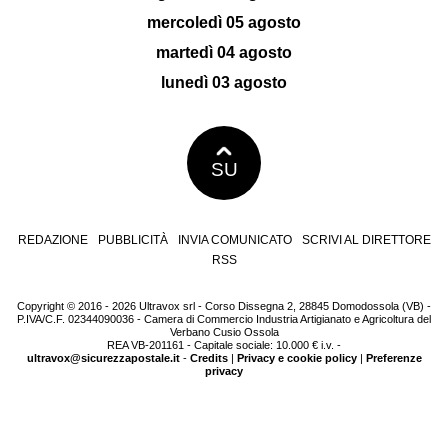
mercoledì 05 agosto
martedì 04 agosto
lunedì 03 agosto
SU
REDAZIONE
PUBBLICITÀ
INVIA COMUNICATO
SCRIVI AL DIRETTORE
RSS
Copyright © 2016 - 2026 Ultravox srl - Corso Dissegna 2, 28845 Domodossola (VB) -
P.IVA/C.F. 02344090036 - Camera di Commercio Industria Artigianato e Agricoltura del
Verbano Cusio Ossola
REA VB-201161 - Capitale sociale: 10.000 € i.v. -
ultravox@sicurezzapostale.it
-
Credits
|
Privacy e cookie policy
|
Preferenze
privacy