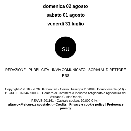
domenica 02 agosto
sabato 01 agosto
venerdì 31 luglio
SU
REDAZIONE
PUBBLICITÀ
INVIA COMUNICATO
SCRIVI AL DIRETTORE
RSS
Copyright © 2016 - 2026 Ultravox srl - Corso Dissegna 2, 28845 Domodossola (VB) -
P.IVA/C.F. 02344090036 - Camera di Commercio Industria Artigianato e Agricoltura del
Verbano Cusio Ossola
REA VB-201161 - Capitale sociale: 10.000 € i.v. -
ultravox@sicurezzapostale.it
-
Credits
|
Privacy e cookie policy
|
Preferenze
privacy