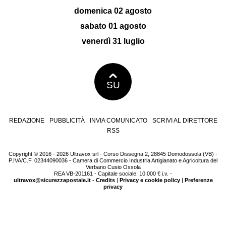
domenica 02 agosto
sabato 01 agosto
venerdì 31 luglio
SU
REDAZIONE
PUBBLICITÀ
INVIA COMUNICATO
SCRIVI AL DIRETTORE
RSS
Copyright © 2016 - 2026 Ultravox srl - Corso Dissegna 2, 28845 Domodossola (VB) -
P.IVA/C.F. 02344090036 - Camera di Commercio Industria Artigianato e Agricoltura del
Verbano Cusio Ossola
REA VB-201161 - Capitale sociale: 10.000 € i.v. -
ultravox@sicurezzapostale.it
-
Credits
|
Privacy e cookie policy
|
Preferenze
privacy