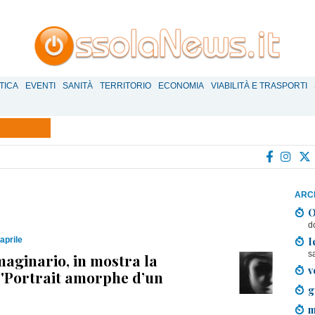
TICA
EVENTI
SANITÀ
TERRITORIO
ECONOMIA
VIABILITÀ E TRASPORTI
ARCH
O
d
I
aprile
s
aginario, in mostra la
v
 'Portrait amorphe d’un
g
m