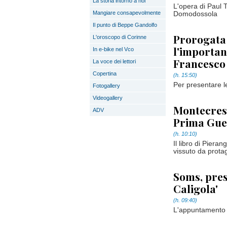
La storia intorno a noi
L'opera di Paul T
Mangiare consapevolmente
Domodossola
Il punto di Beppe Gandolfo
Prorogata 
L'oroscopo di Corinne
l'importan
In e-bike nel Vco
Francesco
La voce dei lettori
Copertina
(h. 15:50)
Per presentare l
Fotogallery
Videogallery
Montecrest
ADV
Prima Gue
(h. 10:10)
Il libro di Piera
vissuto da protago
Soms, prese
Caligola'
(h. 09:40)
L'appuntamento è