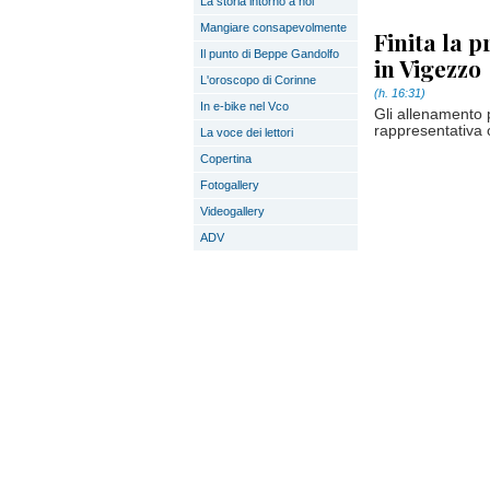
La storia intorno a noi
Mangiare consapevolmente
Finita la 
Il punto di Beppe Gandolfo
in Vigezzo
L'oroscopo di Corinne
(h. 16:31)
In e-bike nel Vco
Gli allenamento 
rappresentativa
La voce dei lettori
Copertina
Fotogallery
Videogallery
ADV