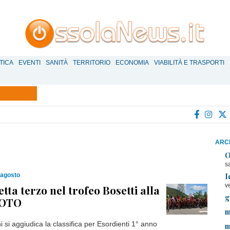
TICA
EVENTI
SANITÀ
TERRITORIO
ECONOMIA
VIABILITÀ E TRASPORTI
ARCH
O
s
I
 agosto
v
etta terzo nel trofeo Bosetti alla
g
FOTO
m
 si aggiudica la classifica per Esordienti 1° anno
m