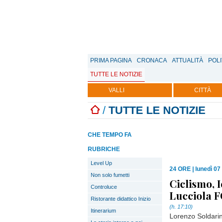
PRIMA PAGINA
CRONACA
ATTUALITÀ
POLI
TUTTE LE NOTIZIE
VALLI
CITTÀ
/
TUTTE LE NOTIZIE
CHE TEMPO FA
RUBRICHE
Level Up
24 ORE
|
lunedì 07
Non solo fumetti
Ciclismo, I
Controluce
Lucciola 
Ristorante didattico Inizio
(h. 17:10)
Itinerarium
Lorenzo Soldarini