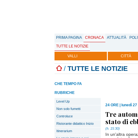
PRIMA PAGINA
CRONACA
ATTUALITÀ
POLI
TUTTE LE NOTIZIE
VALLI
CITTÀ
/
TUTTE LE NOTIZIE
CHE TEMPO FA
RUBRICHE
Level Up
24 ORE
|
lunedì 2
Non solo fumetti
Tre automo
Controluce
stato di e
Ristorante didattico Inizio
(h. 15:30)
Itinerarium
In un'altra opera