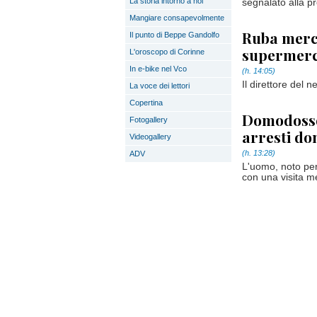
La storia intorno a noi
segnalato alla p
Mangiare consapevolmente
Ruba merce
Il punto di Beppe Gandolfo
supermerc
L'oroscopo di Corinne
In e-bike nel Vco
(h. 14:05)
Il direttore del 
La voce dei lettori
Copertina
Domodosso
Fotogallery
arresti dom
Videogallery
(h. 13:28)
ADV
L'uomo, noto per 
con una visita m