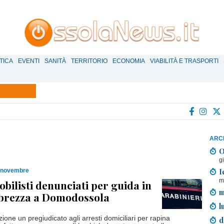
TICA
EVENTI
SANITÀ
TERRITORIO
ECONOMIA
VIABILITÀ E TRASPORTI
ARCH
O
g
I
7 novembre
m
bilisti denunciati per guida in
m
bbrezza a Domodossola
l
zione un pregiudicato agli arresti domiciliari per rapina
d