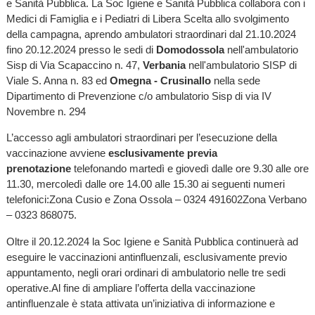
e Sanità Pubblica. La Soc Igiene e Sanità Pubblica collabora con i
Medici di Famiglia e i Pediatri di Libera Scelta allo svolgimento
della campagna, aprendo ambulatori straordinari dal 21.10.2024
fino 20.12.2024 presso le sedi di
Domodossola
nell'ambulatorio
Sisp di Via Scapaccino n. 47,
Verbania
nell'ambulatorio SISP di
Viale S. Anna n. 83 ed
Omegna - Crusinallo
nella sede
Dipartimento di Prevenzione c/o ambulatorio Sisp di via IV
Novembre n. 294
L’accesso agli ambulatori straordinari per l’esecuzione della
vaccinazione avviene
esclusivamente previa
prenotazione
telefonando martedì e giovedì dalle ore 9.30 alle ore
11.30, mercoledì dalle ore 14.00 alle 15.30 ai seguenti numeri
telefonici:Zona Cusio e Zona Ossola – 0324 491602Zona Verbano
– 0323 868075.
Oltre il 20.12.2024 la Soc Igiene e Sanità Pubblica continuerà ad
eseguire le vaccinazioni antinfluenzali, esclusivamente previo
appuntamento, negli orari ordinari di ambulatorio nelle tre sedi
operative.Al fine di ampliare l’offerta della vaccinazione
antinfluenzale è stata attivata un’iniziativa di informazione e