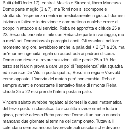
Butti (dall'Under 17), centrali Maiello e Sirocchi, libero Mancuso.
Domo parte meglio (3 a 7), ma Torni non si scompone e
sfruttando l'esperienza rientra immediatamente in gioco. I domesi
iniziano a faticare in ricezione e commettono qualche errore di
troppo in attacco e al servizio. Reba ne approfitta e chiude 25 a
22. Secondo parziale simile con Reba che parte in vantaggio, ma
a metà set Domodossola pareggia i conti. Gli ossolani, nel loro
momento migliore, avrebbero anche la palla del + 2 (17 a 19), ma
un'enorme ingenuità regala un autostrada ai padroni di casa.
Domo non riesce a trovare soluzioni utili e perde 25 a 19. Nel
terzo set Nardin prova a dare un po' di "esperienza" alla squadra
ed inserisce De Vito in posto quattro, Boschi in regia e Vsevold
come opposto. L'inerzia del match però non cambia. Reba è
sempre avanti e nonostante il tentativo finale di rimonta Reba
chiude 25 a 22 e si prende l'intera posta in palio.
Vincere sabato avrebbe regalato ai domesi la quasi matematica
del terzo posto in classifica. La sconfitta invece rimette tutto in
gioco, perché adesso Reba precede Domo di un punto quando
mancano due giornate al termine del campionato. Tuttavia il
calendario sembra ancora favorevole agli ossolani che devono