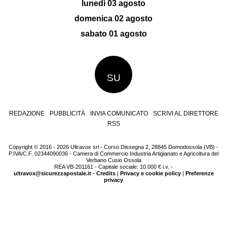
lunedì 03 agosto
domenica 02 agosto
sabato 01 agosto
SU
REDAZIONE
PUBBLICITÀ
INVIA COMUNICATO
SCRIVI AL DIRETTORE
RSS
Copyright © 2016 - 2026 Ultravox srl - Corso Dissegna 2, 28845 Domodossola (VB) -
P.IVA/C.F. 02344090036 - Camera di Commercio Industria Artigianato e Agricoltura del
Verbano Cusio Ossola
REA VB-201161 - Capitale sociale: 10.000 € i.v. -
ultravox@sicurezzapostale.it
-
Credits
|
Privacy e cookie policy
|
Preferenze
privacy