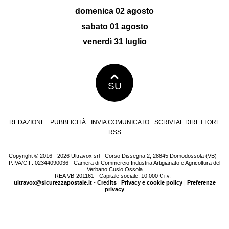
domenica 02 agosto
sabato 01 agosto
venerdì 31 luglio
SU
REDAZIONE
PUBBLICITÀ
INVIA COMUNICATO
SCRIVI AL DIRETTORE
RSS
Copyright © 2016 - 2026 Ultravox srl - Corso Dissegna 2, 28845 Domodossola (VB) -
P.IVA/C.F. 02344090036 - Camera di Commercio Industria Artigianato e Agricoltura del
Verbano Cusio Ossola
REA VB-201161 - Capitale sociale: 10.000 € i.v. -
ultravox@sicurezzapostale.it
-
Credits
|
Privacy e cookie policy
|
Preferenze
privacy