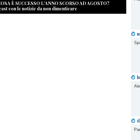
 COSA È SUCCESSO L’ANNO SCORSO AD AGOSTO?
cast con le notizie da non dimenticare
m
Spa
l
Ale
d
Par