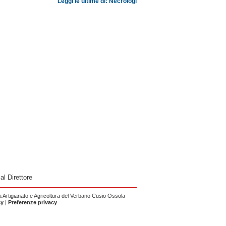
Leggi le ultime di: Necrologi
 al Direttore
Artigianato e Agricoltura del Verbano Cusio Ossola
cy
|
Preferenze privacy