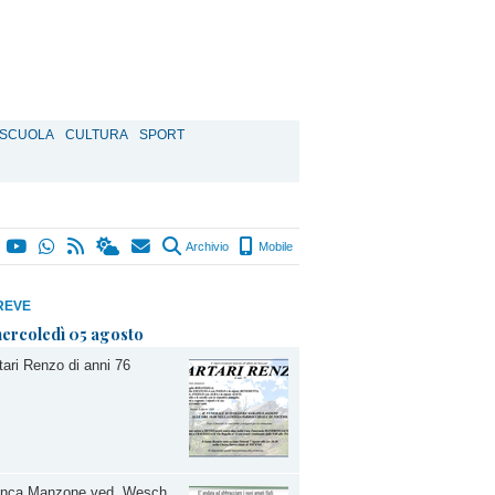
SCUOLA
CULTURA
SPORT
Archivio
Mobile
REVE
ercoledì 05 agosto
tari Renzo di anni 76
anca Manzone ved. Wesch