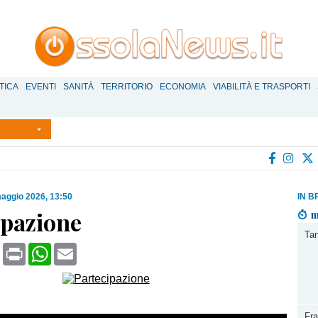
TICA
EVENTI
SANITÀ
TERRITORIO
ECONOMIA
VIABILITÀ E TRASPORTI
aggio 2026, 13:50
IN B
ipazione
m
Tar
book
X
Print
WhatsApp
Email
Fr