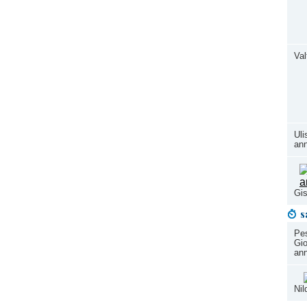
Val
Uli
ann
Gis
s
Pes
Gio
ann
Nil