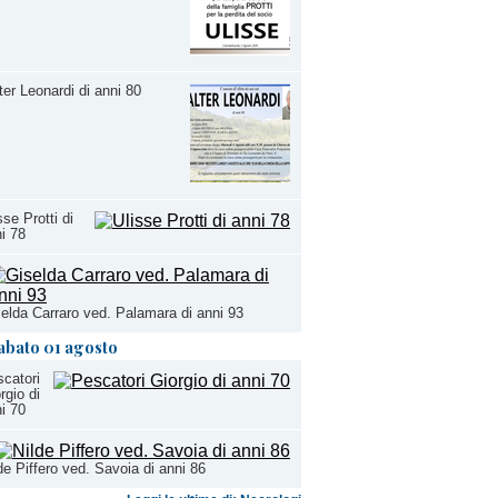
ter Leonardi di anni 80
sse Protti di
i 78
elda Carraro ved. Palamara di anni 93
abato 01 agosto
catori
rgio di
i 70
de Piffero ved. Savoia di anni 86