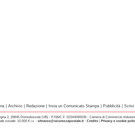
ina
|
Archivio
|
Redazione
|
Invia un Comunicato Stampa
|
Pubblicità
|
Scrivi
egna 2, 28845 Domodossola (VB) - P.IVA/C.F. 02344090036 - Camera di Commercio Industria 
e sociale: 10.000 € i.v. -
ultravox@sicurezzapostale.it
-
Credits
|
Privacy e cookie poli