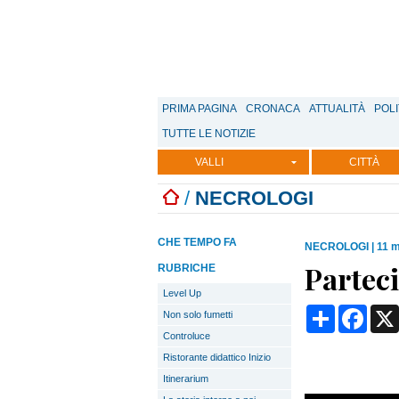
PRIMA PAGINA
CRONACA
ATTUALITÀ
POLI
TUTTE LE NOTIZIE
VALLI
CITTÀ
/
NECROLOGI
CHE TEMPO FA
NECROLOGI
|
11 m
Partec
RUBRICHE
Level Up
Condividi
Face
Non solo fumetti
Controluce
Ristorante didattico Inizio
Itinerarium