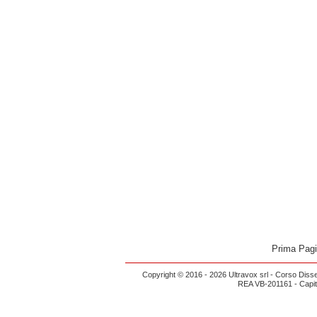
Prima Pag
Copyright © 2016 - 2026 Ultravox srl - Corso Diss
REA VB-201161 - Capital