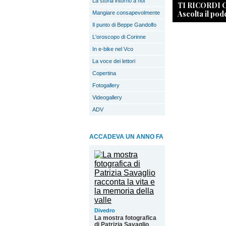
La storia intorno a noi
TI RICORDI
Ascolta il pod
Mangiare consapevolmente
Il punto di Beppe Gandolfo
L'oroscopo di Corinne
In e-bike nel Vco
La voce dei lettori
Copertina
Fotogallery
Videogallery
ADV
ACCADEVA UN ANNO FA
Divedro
La mostra fotografica
di Patrizia Savaglio