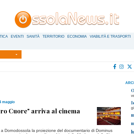
TICA
EVENTI
SANITÀ
TERRITORIO
ECONOMIA
VIABILITÀ E TRASPORTI
ARCH
O
v
I
14 maggio
g
acro Cuore" arriva al cinema
m
m
o a Domodossola la proiezione del documentario di Dominus
l