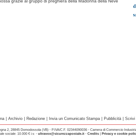
ossa grazie al gruppo di preghiera della Madonna della Neve
d
s
ina
|
Archivio
|
Redazione
|
Invia un Comunicato Stampa
|
Pubblicità
|
Scrivi
egna 2, 28845 Domodossola (VB) - P.IVA/C.F. 02344090036 - Camera di Commercio Industria 
e sociale: 10.000 € i.v. -
ultravox@sicurezzapostale.it
-
Credits
|
Privacy e cookie poli