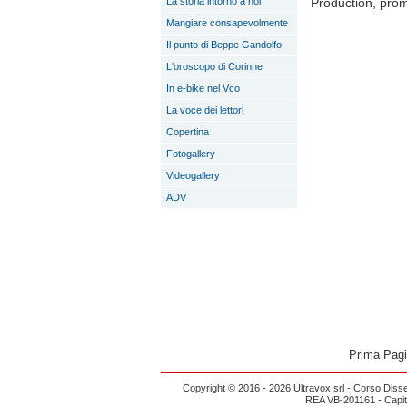
La storia intorno a noi
Production, prom
Mangiare consapevolmente
Il punto di Beppe Gandolfo
L'oroscopo di Corinne
In e-bike nel Vco
La voce dei lettori
Copertina
Fotogallery
Videogallery
ADV
Prima Pag
Copyright © 2016 - 2026 Ultravox srl - Corso Diss
REA VB-201161 - Capital