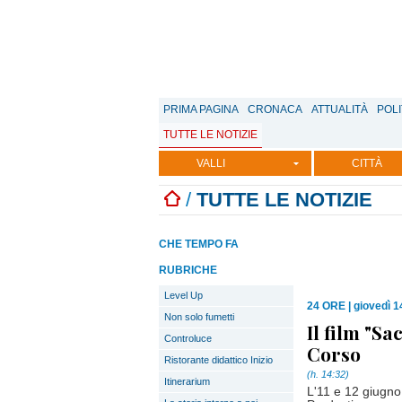
PRIMA PAGINA
CRONACA
ATTUALITÀ
POLI
TUTTE LE NOTIZIE
VALLI
CITTÀ
/
TUTTE LE NOTIZIE
CHE TEMPO FA
RUBRICHE
Level Up
24 ORE
|
giovedì 
Non solo fumetti
Il film "S
Controluce
Corso
Ristorante didattico Inizio
(h. 14:32)
Itinerarium
L'11 e 12 giugn