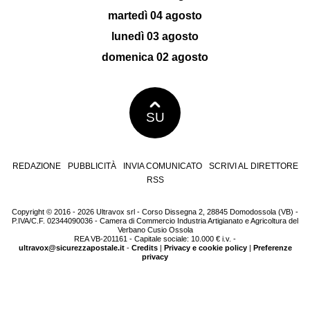
martedì 04 agosto
lunedì 03 agosto
domenica 02 agosto
SU
REDAZIONE
PUBBLICITÀ
INVIA COMUNICATO
SCRIVI AL DIRETTORE
RSS
Copyright © 2016 - 2026 Ultravox srl - Corso Dissegna 2, 28845 Domodossola (VB) -
P.IVA/C.F. 02344090036 - Camera di Commercio Industria Artigianato e Agricoltura del
Verbano Cusio Ossola
REA VB-201161 - Capitale sociale: 10.000 € i.v. -
ultravox@sicurezzapostale.it
-
Credits
|
Privacy e cookie policy
|
Preferenze
privacy