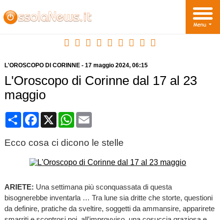
L'OROSCOPO DI CORINNE
-
17 maggio 2024
, 06:15
L'Oroscopo di Corinne dal 17 al 23
maggio
Condividi
Facebook
X
WhatsApp
Email
Ecco cosa ci dicono le stelle
ARIETE:
Una settimana più sconquassata di questa
bisognerebbe inventarla … Tra lune sia dritte che storte, questioni
da definire, pratiche da sveltire, soggetti da ammansire, apparirete
smarriti e scontrosi poi, all’improvviso, una cosuccia graziosa e