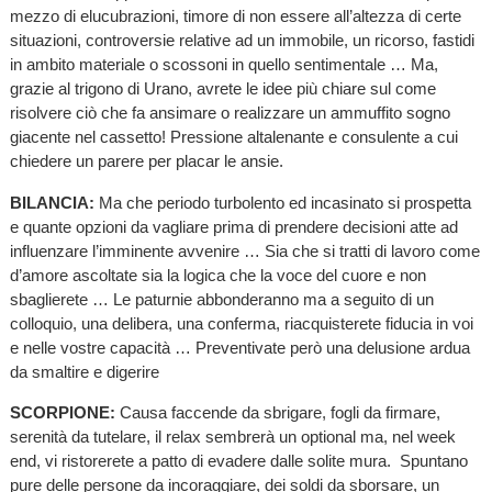
mezzo di elucubrazioni, timore di non essere all’altezza di certe
situazioni, controversie relative ad un immobile, un ricorso, fastidi
in ambito materiale o scossoni in quello sentimentale … Ma,
grazie al trigono di Urano, avrete le idee più chiare sul come
risolvere ciò che fa ansimare o realizzare un ammuffito sogno
giacente nel cassetto! Pressione altalenante e consulente a cui
chiedere un parere per placar le ansie.
BILANCIA:
Ma che periodo turbolento ed incasinato si prospetta
e quante opzioni da vagliare prima di prendere decisioni atte ad
influenzare l’imminente avvenire … Sia che si tratti di lavoro come
d’amore ascoltate sia la logica che la voce del cuore e non
sbaglierete … Le paturnie abbonderanno ma a seguito di un
colloquio, una delibera, una conferma, riacquisterete fiducia in voi
e nelle vostre capacità … Preventivate però una delusione ardua
da smaltire e digerire
SCORPIONE:
Causa faccende da sbrigare, fogli da firmare,
serenità da tutelare, il relax sembrerà un optional ma, nel week
end, vi ristorerete a patto di evadere dalle solite mura. Spuntano
pure delle persone da incoraggiare, dei soldi da sborsare, un