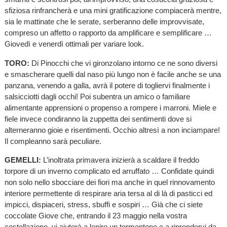
sfiziosa rinfrancherà e una mini gratificazione compiacerà mentre,
sia le mattinate che le serate, serberanno delle improvvisate,
compreso un affetto o rapporto da amplificare e semplificare …
Giovedì e venerdì ottimali per variare look.
TORO:
Di Pinocchi che vi gironzolano intorno ce ne sono diversi
e smascherare quelli dal naso più lungo non è facile anche se una
panzana, venendo a galla, avrà il potere di togliervi finalmente i
salsicciotti dagli occhi! Poi subentra un amico o familiare
alimentante apprensioni o propenso a rompere i marroni. Miele e
fiele invece condiranno la zuppetta dei sentimenti dove si
alterneranno gioie e risentimenti. Occhio altresì a non inciampare!
Il compleanno sarà peculiare.
GEMELLI:
L’inoltrata primavera inizierà a scaldare il freddo
torpore di un inverno complicato ed arruffato … Confidate quindi
non solo nello sbocciare dei fiori ma anche in quel rinnovamento
interiore permettente di respirare aria tersa al di là di pasticci ed
impicci, dispiaceri, stress, sbuffi e sospiri … Già che ci siete
coccolate Giove che, entrando il 23 maggio nella vostra
costellazione, vi aiuterà a lenire un tormentone e a riprendervi da