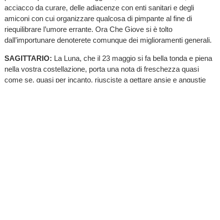
acciacco da curare, delle adiacenze con enti sanitari e degli
amiconi con cui organizzare qualcosa di pimpante al fine di
riequilibrare l’umore errante. Ora Che Giove si è tolto
dall’importunare denoterete comunque dei miglioramenti generali.
SAGITTARIO:
La Luna, che il 23 maggio si fa bella tonda e piena
nella vostra costellazione, porta una nota di freschezza quasi
come se, quasi per incanto, riusciste a gettare ansie e angustie
nel calderone, contando così in una fase fremente, stressante ma
interessante e da vivere nella sua interezza alla faccia di chi
faceva della falsità e dell’invidia una fortezza! Causa divergenze di
opinione nel week end bisticcerete con uno zuccone … Occhio a
furti e multe. Domenica godereccia.
CAPRICORNO:
Finché c’è speranza c’è abbondanza … almeno
per quanto concerne i sogni visto che, per taluni, le finanze
scarseggiano… Eppure, di riffa o di raffa, riuscirete a
barcamenarvi strappando al fato consensi fino a ieri negati o
recuperando quell’energia indispensabile per avviare un progetto
od uscire dal letargo … Amore e famiglia andranno invece tutelati
da ingerenze esterne o pettegolezzi infondati. Salute fragilina e