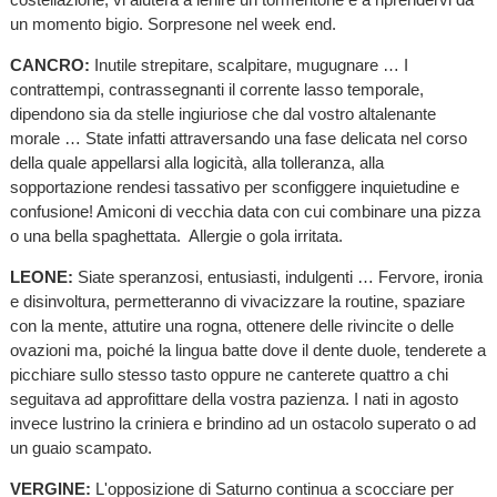
un momento bigio. Sorpresone nel week end.
CANCRO:
Inutile strepitare, scalpitare, mugugnare … I
contrattempi, contrassegnanti il corrente lasso temporale,
dipendono sia da stelle ingiuriose che dal vostro altalenante
morale … State infatti attraversando una fase delicata nel corso
della quale appellarsi alla logicità, alla tolleranza, alla
sopportazione rendesi tassativo per sconfiggere inquietudine e
confusione! Amiconi di vecchia data con cui combinare una pizza
o una bella spaghettata. Allergie o gola irritata.
LEONE:
Siate speranzosi, entusiasti, indulgenti … Fervore, ironia
e disinvoltura, permetteranno di vivacizzare la routine, spaziare
con la mente, attutire una rogna, ottenere delle rivincite o delle
ovazioni ma, poiché la lingua batte dove il dente duole, tenderete a
picchiare sullo stesso tasto oppure ne canterete quattro a chi
seguitava ad approfittare della vostra pazienza. I nati in agosto
invece lustrino la criniera e brindino ad un ostacolo superato o ad
un guaio scampato.
VERGINE:
L'opposizione di Saturno continua a scocciare per