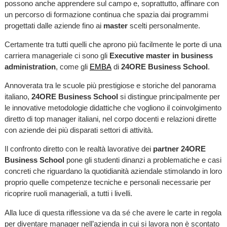
possono anche apprendere sul campo e, soprattutto, affinare con
un percorso di formazione continua che spazia dai programmi
progettati dalle aziende fino ai
master
scelti personalmente.
Certamente tra tutti quelli che aprono più facilmente le porte di una
carriera manageriale ci sono gli
Executive master in business
administration
, come gli
EMBA
di
24ORE Business School
.
Annoverata tra le scuole più prestigiose e storiche del panorama
italiano,
24ORE Business School
si distingue principalmente per
le innovative metodologie didattiche che vogliono il coinvolgimento
diretto di top manager italiani, nel corpo docenti e relazioni dirette
con aziende dei più disparati settori di attività.
Il confronto diretto con le realtà lavorative dei
partner 24ORE
Business School
pone gli studenti dinanzi a problematiche e casi
concreti che riguardano la quotidianità aziendale stimolando in loro
proprio quelle competenze tecniche e personali necessarie per
ricoprire ruoli manageriali, a tutti i livelli.
Alla luce di questa riflessione va da sé che avere le carte in regola
per diventare manager nell’azienda in cui si lavora non è scontato