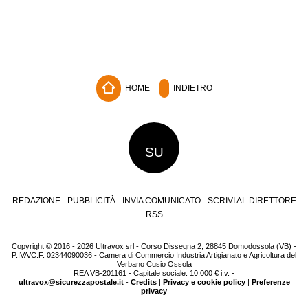
HOME
INDIETRO
SU
REDAZIONE
PUBBLICITÀ
INVIA COMUNICATO
SCRIVI AL DIRETTORE
RSS
Copyright © 2016 - 2026 Ultravox srl - Corso Dissegna 2, 28845 Domodossola (VB) -
P.IVA/C.F. 02344090036 - Camera di Commercio Industria Artigianato e Agricoltura del
Verbano Cusio Ossola
REA VB-201161 - Capitale sociale: 10.000 € i.v. -
ultravox@sicurezzapostale.it
-
Credits
|
Privacy e cookie policy
|
Preferenze
privacy