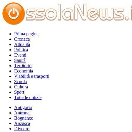
Prima pagina
Cronaca
Attualità
Politica
Eventi
Sanità
Territorio
Economia
Viabilità e trasporti
Scuola
Cultura
Sport
Tutte le notizie
Antigorio
Antrona
Bognanco
Anzasca
Divedro